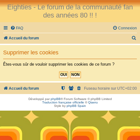
Eighties - Le forum de la communauté fan
des années 80 !! !
FAQ
Connexion
R
Accueil du forum
e
Supprimer les cookies
c
h
Êtes-vous sûr de vouloir supprimer les cookies de ce forum ?
e
r
c
Accueil du forum
Fuseau horaire sur
UTC+02:00
h
Développé par
phpBB
® Forum Software © phpBB Limited
Traduction française officielle
©
Qiaeru
e
Style by
phpBB Spain
r