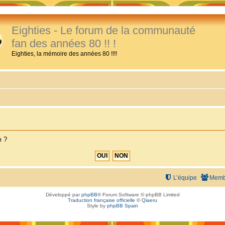
Eighties - Le forum de la communauté
fan des années 80 !! !
Eighties, la mémoire des années 80 !!!!
m ?
L’équipe
Memb
Développé par
phpBB
® Forum Software © phpBB Limited
Traduction française officielle
©
Qiaeru
Style by
phpBB Spain