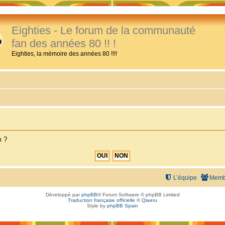
Eighties - Le forum de la communauté
fan des années 80 !! !
Eighties, la mémoire des années 80 !!!!
m ?
L’équipe
Memb
Développé par
phpBB
® Forum Software © phpBB Limited
Traduction française officielle
©
Qiaeru
Style by
phpBB Spain