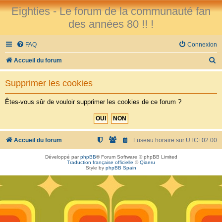
Eighties - Le forum de la communauté fan
des années 80 !! !
FAQ
Connexion
R
Accueil du forum
e
Supprimer les cookies
c
h
Êtes-vous sûr de vouloir supprimer les cookies de ce forum ?
e
r
c
Accueil du forum
Fuseau horaire sur
UTC+02:00
h
Développé par
phpBB
® Forum Software © phpBB Limited
Traduction française officielle
©
Qiaeru
e
Style by
phpBB Spain
r