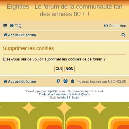
Eighties - Le forum de la communauté fan
des années 80 !! !
FAQ
Connexion
R
Accueil du forum
e
Supprimer les cookies
c
h
Êtes-vous sûr de vouloir supprimer les cookies de ce forum ?
e
r
c
Accueil du forum
Fuseau horaire sur
UTC+02:00
h
Développé par
phpBB
® Forum Software © phpBB Limited
Traduction française officielle
©
Qiaeru
e
Style by
phpBB Spain
r