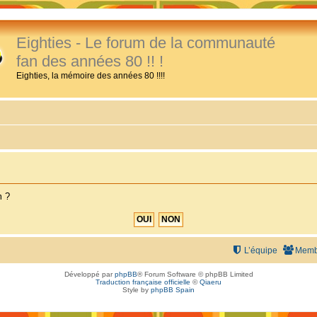
Eighties - Le forum de la communauté
fan des années 80 !! !
Eighties, la mémoire des années 80 !!!!
m ?
L’équipe
Memb
Développé par
phpBB
® Forum Software © phpBB Limited
Traduction française officielle
©
Qiaeru
Style by
phpBB Spain