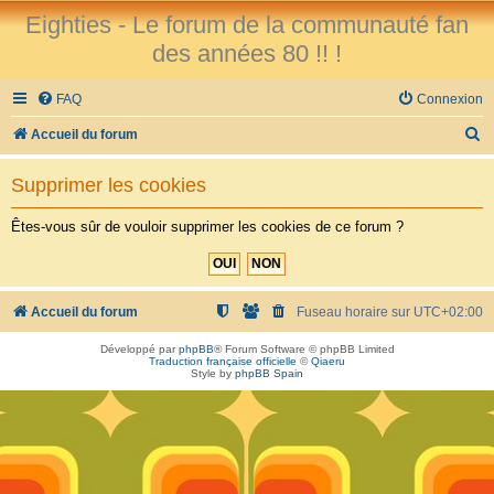
Eighties - Le forum de la communauté fan
des années 80 !! !
FAQ
Connexion
R
Accueil du forum
e
Supprimer les cookies
c
h
Êtes-vous sûr de vouloir supprimer les cookies de ce forum ?
e
r
c
Accueil du forum
Fuseau horaire sur
UTC+02:00
h
Développé par
phpBB
® Forum Software © phpBB Limited
Traduction française officielle
©
Qiaeru
e
Style by
phpBB Spain
r