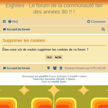
Eighties - Le forum de la communauté fan
des années 80 !! !
FAQ
Connexion
R
Accueil du forum
e
Supprimer les cookies
c
h
Êtes-vous sûr de vouloir supprimer les cookies de ce forum ?
e
r
c
Accueil du forum
Fuseau horaire sur
UTC+02:00
h
Développé par
phpBB
® Forum Software © phpBB Limited
Traduction française officielle
©
Qiaeru
e
Style by
phpBB Spain
r