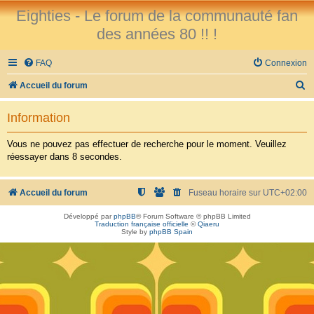
Eighties - Le forum de la communauté fan
des années 80 !! !
FAQ
Connexion
R
Accueil du forum
e
Information
c
h
Vous ne pouvez pas effectuer de recherche pour le moment. Veuillez
réessayer dans 8 secondes.
e
r
Accueil du forum
Fuseau horaire sur
UTC+02:00
c
h
Développé par
phpBB
® Forum Software © phpBB Limited
Traduction française officielle
©
Qiaeru
e
Style by
phpBB Spain
r