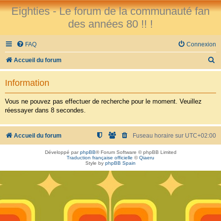
Eighties - Le forum de la communauté fan
des années 80 !! !
FAQ
Connexion
R
Accueil du forum
e
Information
c
h
Vous ne pouvez pas effectuer de recherche pour le moment. Veuillez
réessayer dans 8 secondes.
e
r
Accueil du forum
Fuseau horaire sur
UTC+02:00
c
h
Développé par
phpBB
® Forum Software © phpBB Limited
Traduction française officielle
©
Qiaeru
e
Style by
phpBB Spain
r