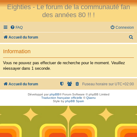
Eighties - Le forum de la communauté fan
des années 80 !! !
FAQ
Connexion
R
Accueil du forum
e
Information
c
h
Vous ne pouvez pas effectuer de recherche pour le moment. Veuillez
réessayer dans 1 seconde.
e
r
Accueil du forum
Fuseau horaire sur
UTC+02:00
c
h
Développé par
phpBB
® Forum Software © phpBB Limited
Traduction française officielle
©
Qiaeru
e
Style by
phpBB Spain
r