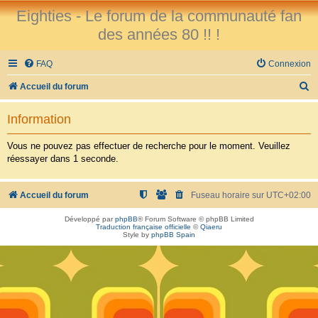
Eighties - Le forum de la communauté fan
des années 80 !! !
FAQ
Connexion
R
Accueil du forum
e
Information
c
h
Vous ne pouvez pas effectuer de recherche pour le moment. Veuillez
réessayer dans 1 seconde.
e
r
Accueil du forum
Fuseau horaire sur
UTC+02:00
c
h
Développé par
phpBB
® Forum Software © phpBB Limited
Traduction française officielle
©
Qiaeru
e
Style by
phpBB Spain
r