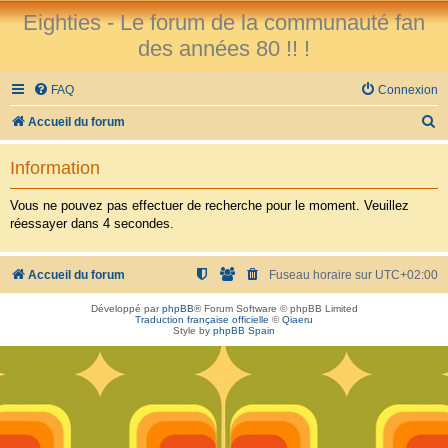
Eighties - Le forum de la communauté fan
des années 80 !! !
FAQ
Connexion
R
Accueil du forum
e
Information
c
h
Vous ne pouvez pas effectuer de recherche pour le moment. Veuillez
réessayer dans 4 secondes.
e
r
Accueil du forum
Fuseau horaire sur
UTC+02:00
c
h
Développé par
phpBB
® Forum Software © phpBB Limited
Traduction française officielle
©
Qiaeru
e
Style by
phpBB Spain
r