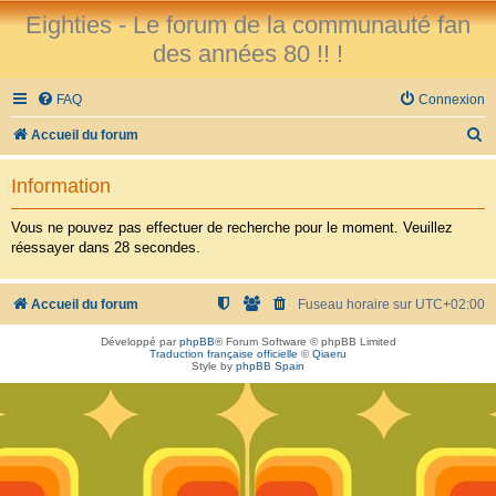
Eighties - Le forum de la communauté fan
des années 80 !! !
FAQ
Connexion
R
Accueil du forum
e
Information
c
h
Vous ne pouvez pas effectuer de recherche pour le moment. Veuillez
réessayer dans 28 secondes.
e
r
Accueil du forum
Fuseau horaire sur
UTC+02:00
c
h
Développé par
phpBB
® Forum Software © phpBB Limited
Traduction française officielle
©
Qiaeru
e
Style by
phpBB Spain
r