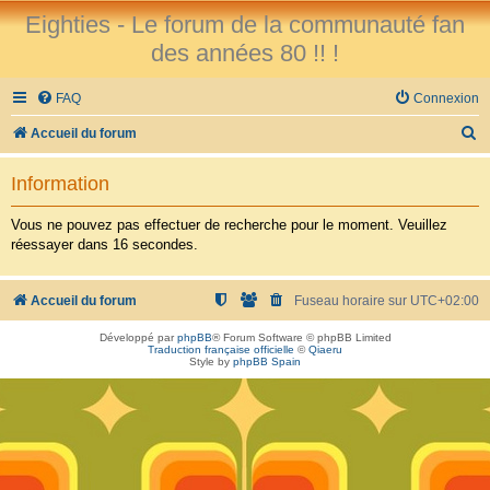
Eighties - Le forum de la communauté fan
des années 80 !! !
FAQ
Connexion
R
Accueil du forum
e
Information
c
h
Vous ne pouvez pas effectuer de recherche pour le moment. Veuillez
réessayer dans 16 secondes.
e
r
Accueil du forum
Fuseau horaire sur
UTC+02:00
c
h
Développé par
phpBB
® Forum Software © phpBB Limited
Traduction française officielle
©
Qiaeru
e
Style by
phpBB Spain
r