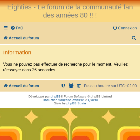
Eighties - Le forum de la communauté fan
des années 80 !! !
FAQ
Connexion
R
Accueil du forum
e
Information
c
h
Vous ne pouvez pas effectuer de recherche pour le moment. Veuillez
réessayer dans 26 secondes.
e
r
Accueil du forum
Fuseau horaire sur
UTC+02:00
c
h
Développé par
phpBB
® Forum Software © phpBB Limited
Traduction française officielle
©
Qiaeru
e
Style by
phpBB Spain
r