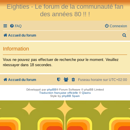
Eighties - Le forum de la communauté fan
des années 80 !! !
FAQ
Connexion
R
Accueil du forum
e
Information
c
h
Vous ne pouvez pas effectuer de recherche pour le moment. Veuillez
réessayer dans 18 secondes.
e
r
Accueil du forum
Fuseau horaire sur
UTC+02:00
c
h
Développé par
phpBB
® Forum Software © phpBB Limited
Traduction française officielle
©
Qiaeru
e
Style by
phpBB Spain
r