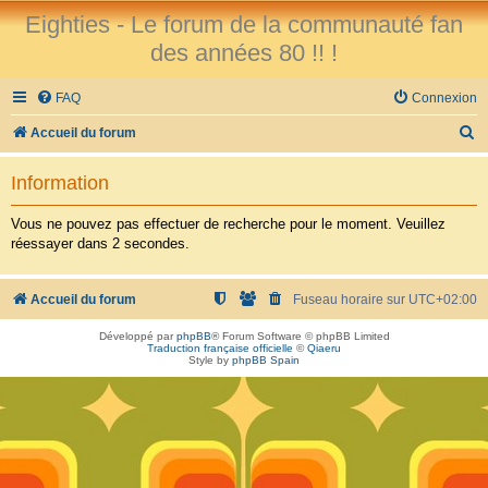
Eighties - Le forum de la communauté fan
des années 80 !! !
FAQ
Connexion
R
Accueil du forum
e
Information
c
h
Vous ne pouvez pas effectuer de recherche pour le moment. Veuillez
réessayer dans 2 secondes.
e
r
Accueil du forum
Fuseau horaire sur
UTC+02:00
c
h
Développé par
phpBB
® Forum Software © phpBB Limited
Traduction française officielle
©
Qiaeru
e
Style by
phpBB Spain
r