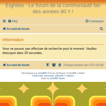
Eighties - Le forum de la communauté fan
des années 80 !! !
FAQ
Connexion
R
Accueil du forum
e
Information
c
h
Vous ne pouvez pas effectuer de recherche pour le moment. Veuillez
réessayer dans 20 secondes.
e
r
Accueil du forum
Fuseau horaire sur
UTC+02:00
c
h
Développé par
phpBB
® Forum Software © phpBB Limited
Traduction française officielle
©
Qiaeru
e
Style by
phpBB Spain
r