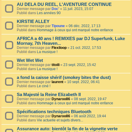
AU DELA DU REEL, L'AVENTURE CONTINUE
Dernier message par
Doc'
«
11 juil. 2023, 15:07
Publié dans
Les années 90
KIRSTIE ALLEY
Dernier message par
Tipoune
«
06 déc. 2022, 17:13
Publié dans
Hommage à ceux qui ont marqué notre enfance
AFRICA a 40 ans ! REMIXES par DJ Superfunk, Luke
Mornay, 7th Heaven...
Dernier message par
Flexiloop
«
21 oct. 2022, 17:53
Publié dans
La musique !
Wet Wet Wet
Dernier message par
titoili
«
23 sept. 2022, 15:42
Publié dans
La musique !
a fond la caisse shérif (smokey bites the dust)
Dernier message par
laurent
«
10 sept. 2022, 06:41
Publié dans
Le ciné !
Sa Majesté la Reine Elizabeth II
Dernier message par
Dynaroo86
«
08 sept. 2022, 19:47
Publié dans
Hommage à ceux qui ont marqué notre enfance
Spécifications techniques Bluetooth
Dernier message par
Dynaroo86
«
06 août 2022, 19:44
Publié dans
Vie actuelle et sujets divers...
Assurance auto: bientôt la fin de la vignette verte