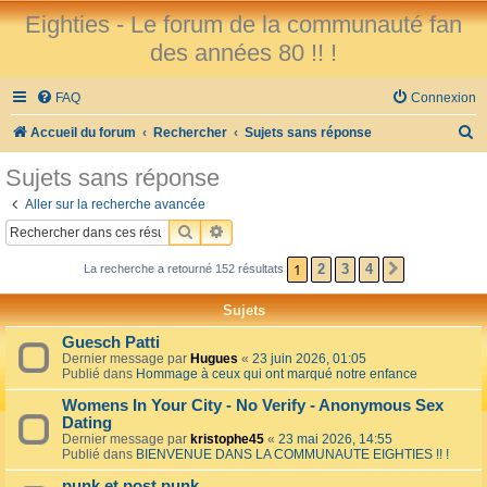
Eighties - Le forum de la communauté fan
des années 80 !! !
FAQ
Connexion
R
Accueil du forum
Rechercher
Sujets sans réponse
e
Sujets sans réponse
c
Aller sur la recherche avancée
h
RECHERCHER
RECHERCHE AVANCÉE
e
1
2
3
4
La recherche a retourné 152 résultats
SUIVANT
r
c
Sujets
h
Guesch Patti
e
Dernier message par
Hugues
«
23 juin 2026, 01:05
Publié dans
Hommage à ceux qui ont marqué notre enfance
r
Womens In Your City - No Verify - Anonymous Sex
Dating
Dernier message par
kristophe45
«
23 mai 2026, 14:55
Publié dans
BIENVENUE DANS LA COMMUNAUTE EIGHTIES !! !
punk et post punk