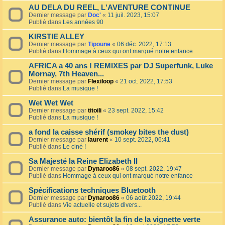
AU DELA DU REEL, L'AVENTURE CONTINUE
Dernier message par
Doc'
«
11 juil. 2023, 15:07
Publié dans
Les années 90
KIRSTIE ALLEY
Dernier message par
Tipoune
«
06 déc. 2022, 17:13
Publié dans
Hommage à ceux qui ont marqué notre enfance
AFRICA a 40 ans ! REMIXES par DJ Superfunk, Luke
Mornay, 7th Heaven...
Dernier message par
Flexiloop
«
21 oct. 2022, 17:53
Publié dans
La musique !
Wet Wet Wet
Dernier message par
titoili
«
23 sept. 2022, 15:42
Publié dans
La musique !
a fond la caisse shérif (smokey bites the dust)
Dernier message par
laurent
«
10 sept. 2022, 06:41
Publié dans
Le ciné !
Sa Majesté la Reine Elizabeth II
Dernier message par
Dynaroo86
«
08 sept. 2022, 19:47
Publié dans
Hommage à ceux qui ont marqué notre enfance
Spécifications techniques Bluetooth
Dernier message par
Dynaroo86
«
06 août 2022, 19:44
Publié dans
Vie actuelle et sujets divers...
Assurance auto: bientôt la fin de la vignette verte