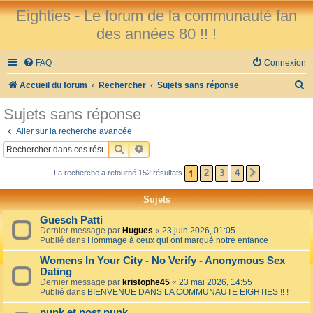
Eighties - Le forum de la communauté fan
des années 80 !! !
FAQ
Connexion
R
Accueil du forum
Rechercher
Sujets sans réponse
e
Sujets sans réponse
c
Aller sur la recherche avancée
h
RECHERCHER
RECHERCHE AVANCÉE
e
1
2
3
4
La recherche a retourné 152 résultats
SUIVANT
r
c
Sujets
h
Guesch Patti
e
Dernier message par
Hugues
«
23 juin 2026, 01:05
Publié dans
Hommage à ceux qui ont marqué notre enfance
r
Womens In Your City - No Verify - Anonymous Sex
Dating
Dernier message par
kristophe45
«
23 mai 2026, 14:55
Publié dans
BIENVENUE DANS LA COMMUNAUTE EIGHTIES !! !
punk et post punk