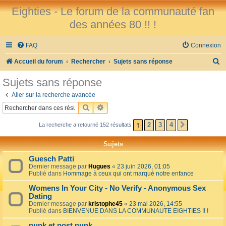
Eighties - Le forum de la communauté fan
des années 80 !! !
FAQ
Connexion
R
Accueil du forum
Rechercher
Sujets sans réponse
e
Sujets sans réponse
c
Aller sur la recherche avancée
h
RECHERCHER
RECHERCHE AVANCÉE
e
1
2
3
4
La recherche a retourné 152 résultats
SUIVANT
r
c
Sujets
h
Guesch Patti
e
Dernier message par
Hugues
«
23 juin 2026, 01:05
Publié dans
Hommage à ceux qui ont marqué notre enfance
r
Womens In Your City - No Verify - Anonymous Sex
Dating
Dernier message par
kristophe45
«
23 mai 2026, 14:55
Publié dans
BIENVENUE DANS LA COMMUNAUTE EIGHTIES !! !
punk et post punk