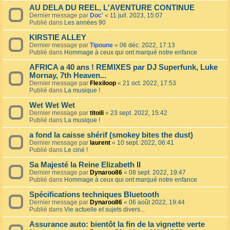
AU DELA DU REEL, L'AVENTURE CONTINUE
Dernier message par
Doc'
«
11 juil. 2023, 15:07
Publié dans
Les années 90
KIRSTIE ALLEY
Dernier message par
Tipoune
«
06 déc. 2022, 17:13
Publié dans
Hommage à ceux qui ont marqué notre enfance
AFRICA a 40 ans ! REMIXES par DJ Superfunk, Luke
Mornay, 7th Heaven...
Dernier message par
Flexiloop
«
21 oct. 2022, 17:53
Publié dans
La musique !
Wet Wet Wet
Dernier message par
titoili
«
23 sept. 2022, 15:42
Publié dans
La musique !
a fond la caisse shérif (smokey bites the dust)
Dernier message par
laurent
«
10 sept. 2022, 06:41
Publié dans
Le ciné !
Sa Majesté la Reine Elizabeth II
Dernier message par
Dynaroo86
«
08 sept. 2022, 19:47
Publié dans
Hommage à ceux qui ont marqué notre enfance
Spécifications techniques Bluetooth
Dernier message par
Dynaroo86
«
06 août 2022, 19:44
Publié dans
Vie actuelle et sujets divers...
Assurance auto: bientôt la fin de la vignette verte