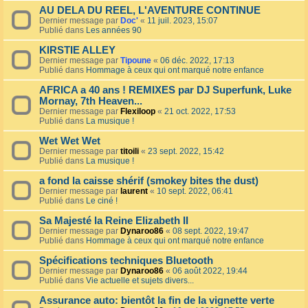
AU DELA DU REEL, L'AVENTURE CONTINUE
Dernier message par
Doc'
«
11 juil. 2023, 15:07
Publié dans
Les années 90
KIRSTIE ALLEY
Dernier message par
Tipoune
«
06 déc. 2022, 17:13
Publié dans
Hommage à ceux qui ont marqué notre enfance
AFRICA a 40 ans ! REMIXES par DJ Superfunk, Luke
Mornay, 7th Heaven...
Dernier message par
Flexiloop
«
21 oct. 2022, 17:53
Publié dans
La musique !
Wet Wet Wet
Dernier message par
titoili
«
23 sept. 2022, 15:42
Publié dans
La musique !
a fond la caisse shérif (smokey bites the dust)
Dernier message par
laurent
«
10 sept. 2022, 06:41
Publié dans
Le ciné !
Sa Majesté la Reine Elizabeth II
Dernier message par
Dynaroo86
«
08 sept. 2022, 19:47
Publié dans
Hommage à ceux qui ont marqué notre enfance
Spécifications techniques Bluetooth
Dernier message par
Dynaroo86
«
06 août 2022, 19:44
Publié dans
Vie actuelle et sujets divers...
Assurance auto: bientôt la fin de la vignette verte