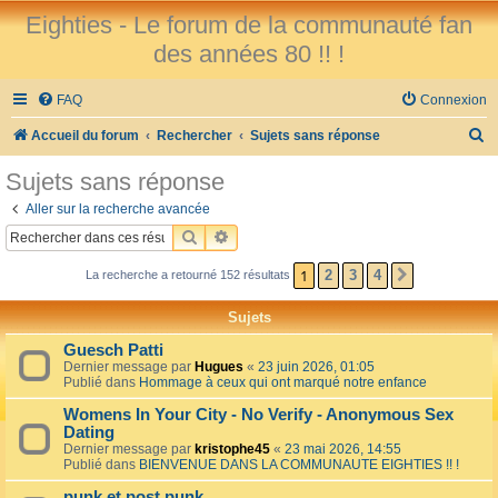
Eighties - Le forum de la communauté fan
des années 80 !! !
FAQ
Connexion
R
Accueil du forum
Rechercher
Sujets sans réponse
e
Sujets sans réponse
c
Aller sur la recherche avancée
h
RECHERCHER
RECHERCHE AVANCÉE
e
1
2
3
4
La recherche a retourné 152 résultats
SUIVANT
r
c
Sujets
h
Guesch Patti
e
Dernier message par
Hugues
«
23 juin 2026, 01:05
Publié dans
Hommage à ceux qui ont marqué notre enfance
r
Womens In Your City - No Verify - Anonymous Sex
Dating
Dernier message par
kristophe45
«
23 mai 2026, 14:55
Publié dans
BIENVENUE DANS LA COMMUNAUTE EIGHTIES !! !
punk et post punk