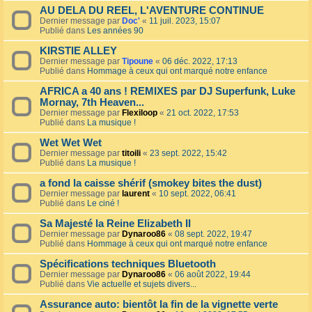
AU DELA DU REEL, L'AVENTURE CONTINUE
Dernier message par
Doc'
«
11 juil. 2023, 15:07
Publié dans
Les années 90
KIRSTIE ALLEY
Dernier message par
Tipoune
«
06 déc. 2022, 17:13
Publié dans
Hommage à ceux qui ont marqué notre enfance
AFRICA a 40 ans ! REMIXES par DJ Superfunk, Luke
Mornay, 7th Heaven...
Dernier message par
Flexiloop
«
21 oct. 2022, 17:53
Publié dans
La musique !
Wet Wet Wet
Dernier message par
titoili
«
23 sept. 2022, 15:42
Publié dans
La musique !
a fond la caisse shérif (smokey bites the dust)
Dernier message par
laurent
«
10 sept. 2022, 06:41
Publié dans
Le ciné !
Sa Majesté la Reine Elizabeth II
Dernier message par
Dynaroo86
«
08 sept. 2022, 19:47
Publié dans
Hommage à ceux qui ont marqué notre enfance
Spécifications techniques Bluetooth
Dernier message par
Dynaroo86
«
06 août 2022, 19:44
Publié dans
Vie actuelle et sujets divers...
Assurance auto: bientôt la fin de la vignette verte