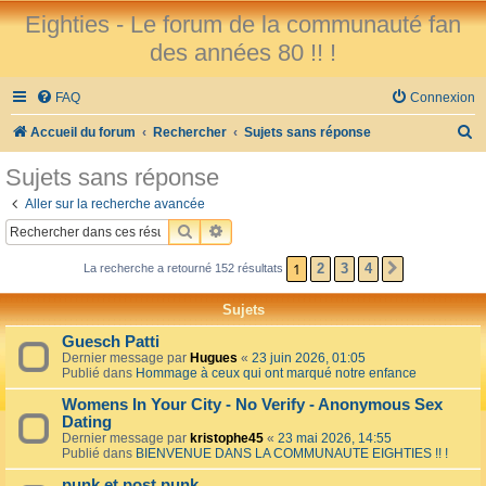
Eighties - Le forum de la communauté fan
des années 80 !! !
FAQ
Connexion
R
Accueil du forum
Rechercher
Sujets sans réponse
e
Sujets sans réponse
c
Aller sur la recherche avancée
h
RECHERCHER
RECHERCHE AVANCÉE
e
1
2
3
4
La recherche a retourné 152 résultats
SUIVANT
r
c
Sujets
h
Guesch Patti
e
Dernier message par
Hugues
«
23 juin 2026, 01:05
Publié dans
Hommage à ceux qui ont marqué notre enfance
r
Womens In Your City - No Verify - Anonymous Sex
Dating
Dernier message par
kristophe45
«
23 mai 2026, 14:55
Publié dans
BIENVENUE DANS LA COMMUNAUTE EIGHTIES !! !
punk et post punk