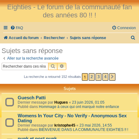
Eighties - Le forum de la communauté fan
des années 80 !! !
FAQ
Connexion
R
Accueil du forum
Rechercher
Sujets sans réponse
e
Sujets sans réponse
c
Aller sur la recherche avancée
h
RECHERCHER
RECHERCHE AVANCÉE
e
1
2
3
4
La recherche a retourné 152 résultats
SUIVANT
r
c
Sujets
h
Guesch Patti
e
Dernier message par
Hugues
«
23 juin 2026, 01:05
Publié dans
Hommage à ceux qui ont marqué notre enfance
r
Womens In Your City - No Verify - Anonymous Sex
Dating
Dernier message par
kristophe45
«
23 mai 2026, 14:55
Publié dans
BIENVENUE DANS LA COMMUNAUTE EIGHTIES !! !
punk et post punk