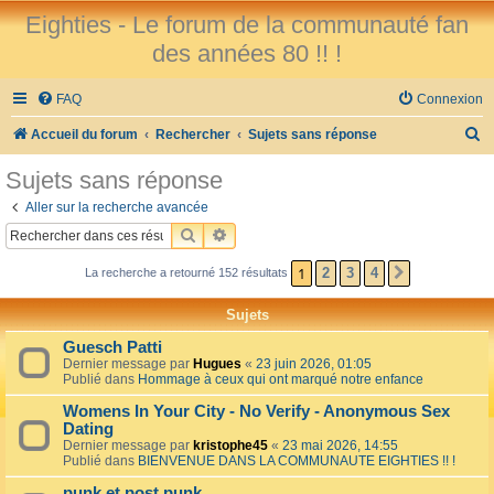
Eighties - Le forum de la communauté fan
des années 80 !! !
FAQ
Connexion
R
Accueil du forum
Rechercher
Sujets sans réponse
e
Sujets sans réponse
c
Aller sur la recherche avancée
h
RECHERCHER
RECHERCHE AVANCÉE
e
1
2
3
4
La recherche a retourné 152 résultats
SUIVANT
r
c
Sujets
h
Guesch Patti
e
Dernier message par
Hugues
«
23 juin 2026, 01:05
Publié dans
Hommage à ceux qui ont marqué notre enfance
r
Womens In Your City - No Verify - Anonymous Sex
Dating
Dernier message par
kristophe45
«
23 mai 2026, 14:55
Publié dans
BIENVENUE DANS LA COMMUNAUTE EIGHTIES !! !
punk et post punk