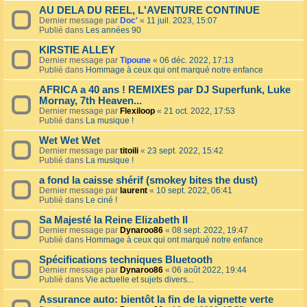
AU DELA DU REEL, L'AVENTURE CONTINUE
Dernier message par
Doc'
«
11 juil. 2023, 15:07
Publié dans
Les années 90
KIRSTIE ALLEY
Dernier message par
Tipoune
«
06 déc. 2022, 17:13
Publié dans
Hommage à ceux qui ont marqué notre enfance
AFRICA a 40 ans ! REMIXES par DJ Superfunk, Luke
Mornay, 7th Heaven...
Dernier message par
Flexiloop
«
21 oct. 2022, 17:53
Publié dans
La musique !
Wet Wet Wet
Dernier message par
titoili
«
23 sept. 2022, 15:42
Publié dans
La musique !
a fond la caisse shérif (smokey bites the dust)
Dernier message par
laurent
«
10 sept. 2022, 06:41
Publié dans
Le ciné !
Sa Majesté la Reine Elizabeth II
Dernier message par
Dynaroo86
«
08 sept. 2022, 19:47
Publié dans
Hommage à ceux qui ont marqué notre enfance
Spécifications techniques Bluetooth
Dernier message par
Dynaroo86
«
06 août 2022, 19:44
Publié dans
Vie actuelle et sujets divers...
Assurance auto: bientôt la fin de la vignette verte