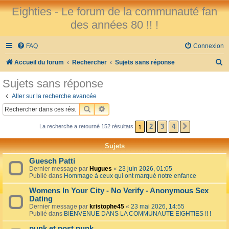
Eighties - Le forum de la communauté fan
des années 80 !! !
FAQ
Connexion
R
Accueil du forum
Rechercher
Sujets sans réponse
e
Sujets sans réponse
c
Aller sur la recherche avancée
h
RECHERCHER
RECHERCHE AVANCÉE
e
1
2
3
4
La recherche a retourné 152 résultats
SUIVANT
r
c
Sujets
h
Guesch Patti
e
Dernier message par
Hugues
«
23 juin 2026, 01:05
Publié dans
Hommage à ceux qui ont marqué notre enfance
r
Womens In Your City - No Verify - Anonymous Sex
Dating
Dernier message par
kristophe45
«
23 mai 2026, 14:55
Publié dans
BIENVENUE DANS LA COMMUNAUTE EIGHTIES !! !
punk et post punk