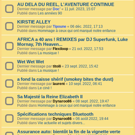
AU DELA DU REEL, L'AVENTURE CONTINUE
Dernier message par
Doc'
«
11 juil. 2023, 15:07
Publié dans
Les années 90
KIRSTIE ALLEY
Dernier message par
Tipoune
«
06 déc. 2022, 17:13
Publié dans
Hommage à ceux qui ont marqué notre enfance
AFRICA a 40 ans ! REMIXES par DJ Superfunk, Luke
Mornay, 7th Heaven...
Dernier message par
Flexiloop
«
21 oct. 2022, 17:53
Publié dans
La musique !
Wet Wet Wet
Dernier message par
titoili
«
23 sept. 2022, 15:42
Publié dans
La musique !
a fond la caisse shérif (smokey bites the dust)
Dernier message par
laurent
«
10 sept. 2022, 06:41
Publié dans
Le ciné !
Sa Majesté la Reine Elizabeth II
Dernier message par
Dynaroo86
«
08 sept. 2022, 19:47
Publié dans
Hommage à ceux qui ont marqué notre enfance
Spécifications techniques Bluetooth
Dernier message par
Dynaroo86
«
06 août 2022, 19:44
Publié dans
Vie actuelle et sujets divers...
Assurance auto: bientôt la fin de la vignette verte