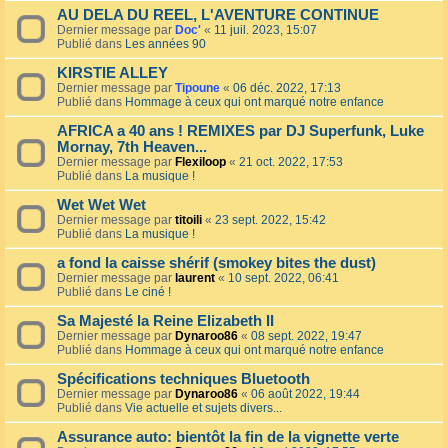
AU DELA DU REEL, L'AVENTURE CONTINUE
Dernier message par
Doc'
«
11 juil. 2023, 15:07
Publié dans
Les années 90
KIRSTIE ALLEY
Dernier message par
Tipoune
«
06 déc. 2022, 17:13
Publié dans
Hommage à ceux qui ont marqué notre enfance
AFRICA a 40 ans ! REMIXES par DJ Superfunk, Luke
Mornay, 7th Heaven...
Dernier message par
Flexiloop
«
21 oct. 2022, 17:53
Publié dans
La musique !
Wet Wet Wet
Dernier message par
titoili
«
23 sept. 2022, 15:42
Publié dans
La musique !
a fond la caisse shérif (smokey bites the dust)
Dernier message par
laurent
«
10 sept. 2022, 06:41
Publié dans
Le ciné !
Sa Majesté la Reine Elizabeth II
Dernier message par
Dynaroo86
«
08 sept. 2022, 19:47
Publié dans
Hommage à ceux qui ont marqué notre enfance
Spécifications techniques Bluetooth
Dernier message par
Dynaroo86
«
06 août 2022, 19:44
Publié dans
Vie actuelle et sujets divers...
Assurance auto: bientôt la fin de la vignette verte