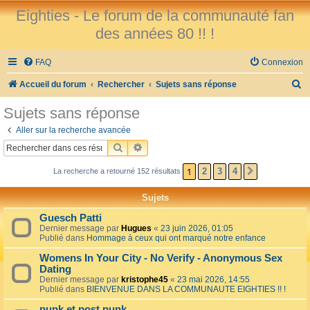
Eighties - Le forum de la communauté fan
des années 80 !! !
FAQ
Connexion
R
Accueil du forum
Rechercher
Sujets sans réponse
e
Sujets sans réponse
c
Aller sur la recherche avancée
h
RECHERCHER
RECHERCHE AVANCÉE
e
1
2
3
4
La recherche a retourné 152 résultats
SUIVANT
r
c
Sujets
h
Guesch Patti
e
Dernier message par
Hugues
«
23 juin 2026, 01:05
Publié dans
Hommage à ceux qui ont marqué notre enfance
r
Womens In Your City - No Verify - Anonymous Sex
Dating
Dernier message par
kristophe45
«
23 mai 2026, 14:55
Publié dans
BIENVENUE DANS LA COMMUNAUTE EIGHTIES !! !
punk et post punk