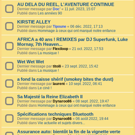
AU DELA DU REEL, L'AVENTURE CONTINUE
Dernier message par
Doc'
«
11 juil. 2023, 15:07
Publié dans
Les années 90
KIRSTIE ALLEY
Dernier message par
Tipoune
«
06 déc. 2022, 17:13
Publié dans
Hommage à ceux qui ont marqué notre enfance
AFRICA a 40 ans ! REMIXES par DJ Superfunk, Luke
Mornay, 7th Heaven...
Dernier message par
Flexiloop
«
21 oct. 2022, 17:53
Publié dans
La musique !
Wet Wet Wet
Dernier message par
titoili
«
23 sept. 2022, 15:42
Publié dans
La musique !
a fond la caisse shérif (smokey bites the dust)
Dernier message par
laurent
«
10 sept. 2022, 06:41
Publié dans
Le ciné !
Sa Majesté la Reine Elizabeth II
Dernier message par
Dynaroo86
«
08 sept. 2022, 19:47
Publié dans
Hommage à ceux qui ont marqué notre enfance
Spécifications techniques Bluetooth
Dernier message par
Dynaroo86
«
06 août 2022, 19:44
Publié dans
Vie actuelle et sujets divers...
Assurance auto: bientôt la fin de la vignette verte