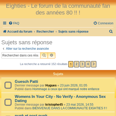
Eighties - Le forum de la communauté fan
des années 80 !! !
FAQ
Connexion
R
Accueil du forum
Rechercher
Sujets sans réponse
e
Sujets sans réponse
c
Aller sur la recherche avancée
h
RECHERCHER
RECHERCHE AVANCÉE
e
1
2
3
4
La recherche a retourné 152 résultats
SUIVANT
r
c
Sujets
h
Guesch Patti
e
Dernier message par
Hugues
«
23 juin 2026, 01:05
Publié dans
Hommage à ceux qui ont marqué notre enfance
r
Womens In Your City - No Verify - Anonymous Sex
Dating
Dernier message par
kristophe45
«
23 mai 2026, 14:55
Publié dans
BIENVENUE DANS LA COMMUNAUTE EIGHTIES !! !
punk et post punk