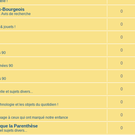
élé !
nc-Bourgeois
0
s
Avis de recherche
0
& jouets !
0
0
s 90
0
nées 90
0
s 90
0
lle et sujets divers...
0
hnologie et les objets du quotidien !
0
ge à ceux qui ont marqué notre enfance
èque la Parenthèse
0
et sujets divers...