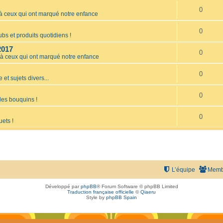
0
ceux qui ont marqué notre enfance
0
bs et produits quotidiens !
2017
0
 ceux qui ont marqué notre enfance
0
 et sujets divers...
0
les bouquins !
0
uets !
L’équipe
Memb
Développé par
phpBB
® Forum Software © phpBB Limited
Traduction française officielle
©
Qiaeru
Style by
phpBB Spain