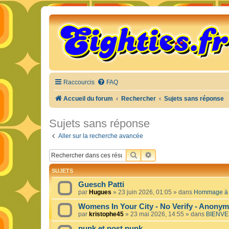
Raccourcis
FAQ
Accueil du forum
Rechercher
Sujets sans réponse
Sujets sans réponse
Aller sur la recherche avancée
RECHERCHER
RECHERCHE AVANCÉE
SUJETS
Guesch Patti
par
Hugues
»
23 juin 2026, 01:05
» dans
Hommage à c
Womens In Your City - No Verify - Anony
par
kristophe45
»
23 mai 2026, 14:55
» dans
BIENVE
punk et post punk