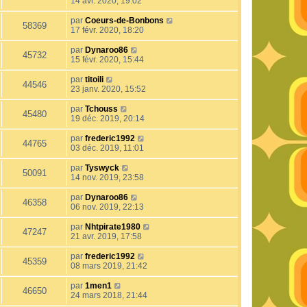
14 avr. 2020, 19:02
par
Coeurs-de-Bonbons
58369
17 févr. 2020, 18:20
par
Dynaroo86
45732
15 févr. 2020, 15:44
par
titoili
44546
23 janv. 2020, 15:52
par
Tchouss
45480
19 déc. 2019, 20:14
par
frederic1992
44765
03 déc. 2019, 11:01
par
Tyswyck
50091
14 nov. 2019, 23:58
par
Dynaroo86
46358
06 nov. 2019, 22:13
par
Nhtpirate1980
47247
21 avr. 2019, 17:58
par
frederic1992
45359
08 mars 2019, 21:42
par
1men1
46650
24 mars 2018, 21:44