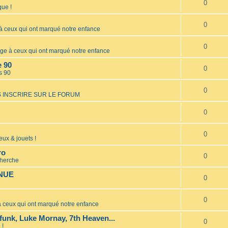
0
ue !
0
ceux qui ont marqué notre enfance
0
 à ceux qui ont marqué notre enfance
e 90
0
s 90
0
 INSCRIRE SUR LE FORUM
0
0
eux & jouets !
ro
0
cherche
INUE
0
0
ceux qui ont marqué notre enfance
unk, Luke Mornay, 7th Heaven...
0
 !