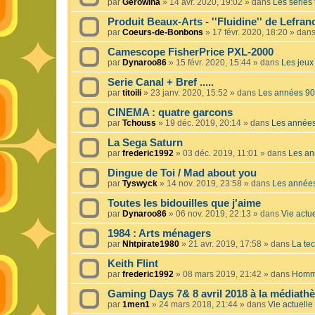
par
Gerowina
»
14 avr. 2020, 19:02
» dans
Les séries t
Produit Beaux-Arts - ''Fluidine'' de Lefra
par
Coeurs-de-Bonbons
»
17 févr. 2020, 18:20
» dan
Camescope FisherPrice PXL-2000
par
Dynaroo86
»
15 févr. 2020, 15:44
» dans
Les jeux 
Serie Canal + Bref .....
par
titoili
»
23 janv. 2020, 15:52
» dans
Les années 90
CINEMA : quatre garcons
par
Tchouss
»
19 déc. 2019, 20:14
» dans
Les année
La Sega Saturn
par
frederic1992
»
03 déc. 2019, 11:01
» dans
Les an
Dingue de Toi / Mad about you
par
Tyswyck
»
14 nov. 2019, 23:58
» dans
Les année
Toutes les bidouilles que j'aime
par
Dynaroo86
»
06 nov. 2019, 22:13
» dans
Vie actue
1984 : Arts ménagers
par
Nhtpirate1980
»
21 avr. 2019, 17:58
» dans
La tec
Keith Flint
par
frederic1992
»
08 mars 2019, 21:42
» dans
Homma
Gaming Days 7& 8 avril 2018 à la médiath
par
1men1
»
24 mars 2018, 21:44
» dans
Vie actuelle 