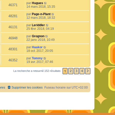
par
Hugues
46371
14 mars 2018, 15:35
par
Page-n-Plant
48281
12 mars 2018, 18:32
par
Leriddler
46131
25 févr. 2018, 04:19
par
Grognon
46948
22 janv. 2018, 10:49
par
Haakor
48301
18 oct. 2017, 20:05
par
Tommy
46352
19 avr. 2017, 07:46
1
2
3
4
La recherche a retourné 152 résultats
SUIVANT
res
Supprimer les cookies
Fuseau horaire sur
UTC+02:00