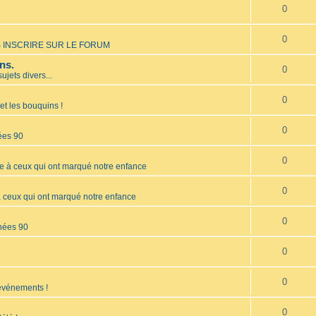
0
0
 INSCRIRE SUR LE FORUM
ns.
0
sujets divers...
0
et les bouquins !
0
ées 90
0
à ceux qui ont marqué notre enfance
0
ceux qui ont marqué notre enfance
0
nées 90
0
0
 événements !
0