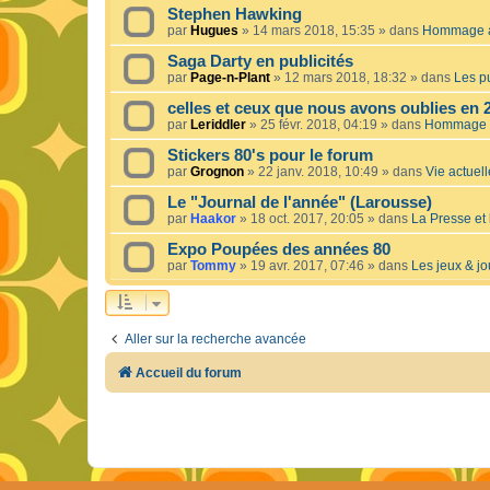
Stephen Hawking
par
Hugues
»
14 mars 2018, 15:35
» dans
Hommage à 
Saga Darty en publicités
par
Page-n-Plant
»
12 mars 2018, 18:32
» dans
Les pu
celles et ceux que nous avons oublies en 
par
Leriddler
»
25 févr. 2018, 04:19
» dans
Hommage à
Stickers 80's pour le forum
par
Grognon
»
22 janv. 2018, 10:49
» dans
Vie actuelle
Le "Journal de l'année" (Larousse)
par
Haakor
»
18 oct. 2017, 20:05
» dans
La Presse et 
Expo Poupées des années 80
par
Tommy
»
19 avr. 2017, 07:46
» dans
Les jeux & jo
Aller sur la recherche avancée
Accueil du forum