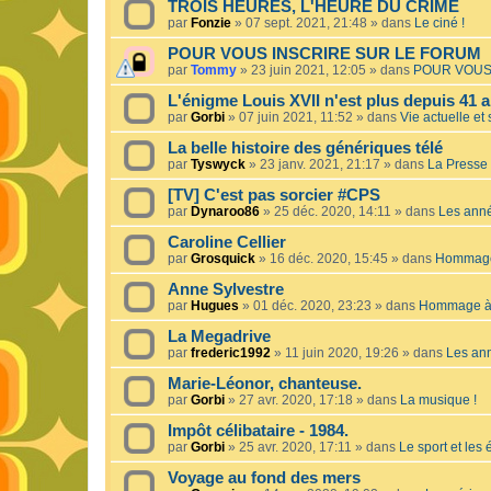
TROIS HEURES, L'HEURE DU CRIME
par
Fonzie
»
07 sept. 2021, 21:48
» dans
Le ciné !
POUR VOUS INSCRIRE SUR LE FORUM
par
Tommy
»
23 juin 2021, 12:05
» dans
POUR VOUS
L'énigme Louis XVII n'est plus depuis 41 a
par
Gorbi
»
07 juin 2021, 11:52
» dans
Vie actuelle et 
La belle histoire des génériques télé
par
Tyswyck
»
23 janv. 2021, 21:17
» dans
La Presse 
[TV] C'est pas sorcier #CPS
par
Dynaroo86
»
25 déc. 2020, 14:11
» dans
Les ann
Caroline Cellier
par
Grosquick
»
16 déc. 2020, 15:45
» dans
Hommage 
Anne Sylvestre
par
Hugues
»
01 déc. 2020, 23:23
» dans
Hommage à 
La Megadrive
par
frederic1992
»
11 juin 2020, 19:26
» dans
Les an
Marie-Léonor, chanteuse.
par
Gorbi
»
27 avr. 2020, 17:18
» dans
La musique !
Impôt célibataire - 1984.
par
Gorbi
»
25 avr. 2020, 17:11
» dans
Le sport et les
Voyage au fond des mers