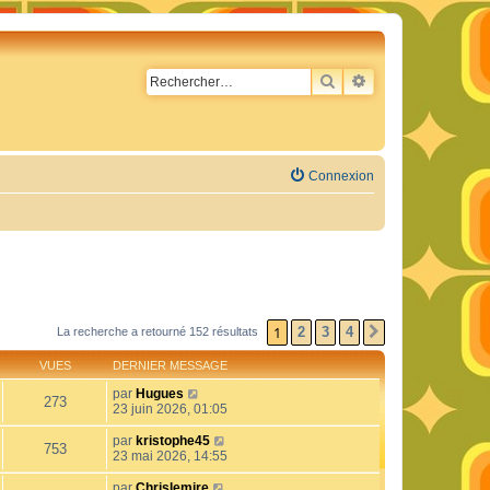
RECHERCHER
RECHERCHE AVA
Connexion
1
2
3
4
La recherche a retourné 152 résultats
SUIVANT
VUES
DERNIER MESSAGE
par
Hugues
273
23 juin 2026, 01:05
par
kristophe45
753
23 mai 2026, 14:55
par
Chrislemire