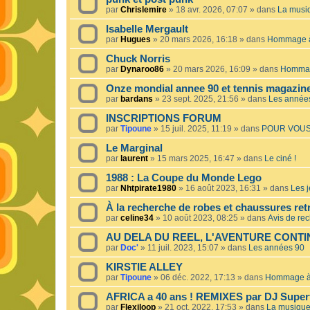
par
Chrislemire
»
18 avr. 2026, 07:07
» dans
La musiq
Isabelle Mergault
par
Hugues
»
20 mars 2026, 16:18
» dans
Hommage à 
Chuck Norris
par
Dynaroo86
»
20 mars 2026, 16:09
» dans
Hommage
Onze mondial annee 90 et tennis magazin
par
bardans
»
23 sept. 2025, 21:56
» dans
Les année
INSCRIPTIONS FORUM
par
Tipoune
»
15 juil. 2025, 11:19
» dans
POUR VOUS
Le Marginal
par
laurent
»
15 mars 2025, 16:47
» dans
Le ciné !
1988 : La Coupe du Monde Lego
par
Nhtpirate1980
»
16 août 2023, 16:31
» dans
Les j
À la recherche de robes et chaussures ret
par
celine34
»
10 août 2023, 08:25
» dans
Avis de re
AU DELA DU REEL, L'AVENTURE CONT
par
Doc'
»
11 juil. 2023, 15:07
» dans
Les années 90
KIRSTIE ALLEY
par
Tipoune
»
06 déc. 2022, 17:13
» dans
Hommage à 
AFRICA a 40 ans ! REMIXES par DJ Superf
par
Flexiloop
»
21 oct. 2022, 17:53
» dans
La musique