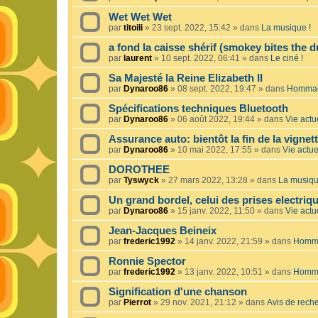
Wet Wet Wet
par
titoili
»
23 sept. 2022, 15:42
» dans
La musique !
a fond la caisse shérif (smokey bites the d
par
laurent
»
10 sept. 2022, 06:41
» dans
Le ciné !
Sa Majesté la Reine Elizabeth II
par
Dynaroo86
»
08 sept. 2022, 19:47
» dans
Hommage
Spécifications techniques Bluetooth
par
Dynaroo86
»
06 août 2022, 19:44
» dans
Vie actue
Assurance auto: bientôt la fin de la vignet
par
Dynaroo86
»
10 mai 2022, 17:55
» dans
Vie actuel
DOROTHEE
par
Tyswyck
»
27 mars 2022, 13:28
» dans
La musiqu
Un grand bordel, celui des prises electriq
par
Dynaroo86
»
15 janv. 2022, 11:50
» dans
Vie actue
Jean-Jacques Beineix
par
frederic1992
»
14 janv. 2022, 21:59
» dans
Homma
Ronnie Spector
par
frederic1992
»
13 janv. 2022, 10:51
» dans
Homma
Signification d'une chanson
par
Pierrot
»
29 nov. 2021, 21:12
» dans
Avis de rech