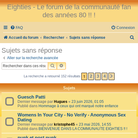
Eighties - Le forum de la communauté fan
des années 80 !! !
FAQ
Connexion
R
Accueil du forum
Rechercher
Sujets sans réponse
e
Sujets sans réponse
c
Aller sur la recherche avancée
h
RECHERCHER
RECHERCHE AVANCÉE
e
1
2
3
4
La recherche a retourné 152 résultats
SUIVANT
r
c
Sujets
h
Guesch Patti
e
Dernier message par
Hugues
«
23 juin 2026, 01:05
Publié dans
Hommage à ceux qui ont marqué notre enfance
r
Womens In Your City - No Verify - Anonymous Sex
Dating
Dernier message par
kristophe45
«
23 mai 2026, 14:55
Publié dans
BIENVENUE DANS LA COMMUNAUTE EIGHTIES !! !
punk et post punk