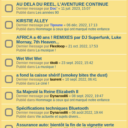
AU DELA DU REEL, L'AVENTURE CONTINUE
Dernier message par
Doc'
«
11 juil. 2023, 15:07
Publié dans
Les années 90
KIRSTIE ALLEY
Dernier message par
Tipoune
«
06 déc. 2022, 17:13
Publié dans
Hommage à ceux qui ont marqué notre enfance
AFRICA a 40 ans ! REMIXES par DJ Superfunk, Luke
Mornay, 7th Heaven...
Dernier message par
Flexiloop
«
21 oct. 2022, 17:53
Publié dans
La musique !
Wet Wet Wet
Dernier message par
titoili
«
23 sept. 2022, 15:42
Publié dans
La musique !
a fond la caisse shérif (smokey bites the dust)
Dernier message par
laurent
«
10 sept. 2022, 06:41
Publié dans
Le ciné !
Sa Majesté la Reine Elizabeth II
Dernier message par
Dynaroo86
«
08 sept. 2022, 19:47
Publié dans
Hommage à ceux qui ont marqué notre enfance
Spécifications techniques Bluetooth
Dernier message par
Dynaroo86
«
06 août 2022, 19:44
Publié dans
Vie actuelle et sujets divers...
Assurance auto: bientôt la fin de la vignette verte