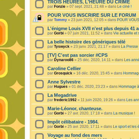
TROIS HEURES, L'HEURE DU CRIME
par
Fonzie
»
07 sept. 2021, 21:48
» dans
Le ciné !
POUR VOUS INSCRIRE SUR LE FORUM
par
Tommy
»
23 juin 2021, 12:05
» dans
POUR VOUS
L'énigme Louis XVII n'est plus depuis 41 a
par
Gorbi
»
07 juin 2021, 11:52
» dans
Vie actuelle et 
La belle histoire des génériques télé
par
Tyswyck
»
23 janv. 2021, 21:17
» dans
La Presse 
[TV] C'est pas sorcier #CPS
par
Dynaroo86
»
25 déc. 2020, 14:11
» dans
Les ann
Caroline Cellier
par
Grosquick
»
16 déc. 2020, 15:45
» dans
Hommage 
Anne Sylvestre
par
Hugues
»
01 déc. 2020, 23:23
» dans
Hommage à 
La Megadrive
par
frederic1992
»
11 juin 2020, 19:26
» dans
Les an
Marie-Léonor, chanteuse.
par
Gorbi
»
27 avr. 2020, 17:18
» dans
La musique !
Impôt célibataire - 1984.
par
Gorbi
»
25 avr. 2020, 17:11
» dans
Le sport et les
Voyage au fond des mers