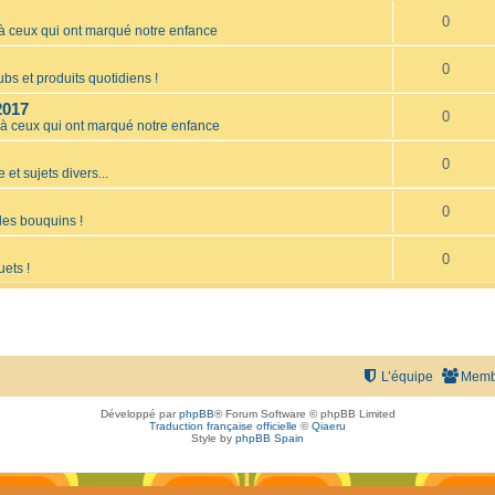
0
ceux qui ont marqué notre enfance
0
bs et produits quotidiens !
2017
0
 ceux qui ont marqué notre enfance
0
 et sujets divers...
0
les bouquins !
0
uets !
L’équipe
Memb
Développé par
phpBB
® Forum Software © phpBB Limited
Traduction française officielle
©
Qiaeru
Style by
phpBB Spain