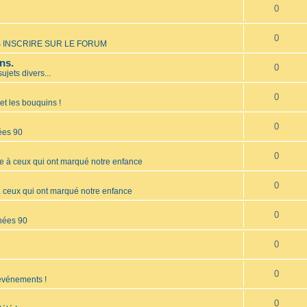
0
0
 INSCRIRE SUR LE FORUM
ns.
0
sujets divers...
0
et les bouquins !
0
ées 90
0
à ceux qui ont marqué notre enfance
0
ceux qui ont marqué notre enfance
0
nées 90
0
0
 événements !
0