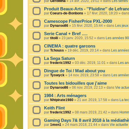
par
Gerowina
»
14 avr. 2020, 19:02
» dans
Les séries t
Produit Beaux-Arts - ''Fluidine'' de Lefra
par
Coeurs-de-Bonbons
»
17 févr. 2020, 18:20
» dan
Camescope FisherPrice PXL-2000
par
Dynaroo86
»
15 févr. 2020, 15:44
» dans
Les jeux 
Serie Canal + Bref .....
par
titoili
»
23 janv. 2020, 15:52
» dans
Les années 90
CINEMA : quatre garcons
par
Tchouss
»
19 déc. 2019, 20:14
» dans
Les année
La Sega Saturn
par
frederic1992
»
03 déc. 2019, 11:01
» dans
Les an
Dingue de Toi / Mad about you
par
Tyswyck
»
14 nov. 2019, 23:58
» dans
Les année
Toutes les bidouilles que j'aime
par
Dynaroo86
»
06 nov. 2019, 22:13
» dans
Vie actue
1984 : Arts ménagers
par
Nhtpirate1980
»
21 avr. 2019, 17:58
» dans
La tec
Keith Flint
par
frederic1992
»
08 mars 2019, 21:42
» dans
Homma
Gaming Days 7& 8 avril 2018 à la médiath
par
1men1
»
24 mars 2018, 21:44
» dans
Vie actuelle 