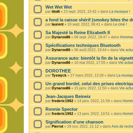
Wet Wet Wet
par
titoili
»
23 sept. 2022, 15:42
» dans
La musique !
a fond la caisse shérif (smokey bites the d
par
laurent
»
10 sept. 2022, 06:41
» dans
Le ciné !
Sa Majesté la Reine Elizabeth II
par
Dynaroo86
»
08 sept. 2022, 19:47
» dans
Hommage
Spécifications techniques Bluetooth
par
Dynaroo86
»
06 août 2022, 19:44
» dans
Vie actue
Assurance auto: bientôt la fin de la vignet
par
Dynaroo86
»
10 mai 2022, 17:55
» dans
Vie actuel
DOROTHEE
par
Tyswyck
»
27 mars 2022, 13:28
» dans
La musiqu
Un grand bordel, celui des prises electriq
par
Dynaroo86
»
15 janv. 2022, 11:50
» dans
Vie actue
Jean-Jacques Beineix
par
frederic1992
»
14 janv. 2022, 21:59
» dans
Homma
Ronnie Spector
par
frederic1992
»
13 janv. 2022, 10:51
» dans
Homma
Signification d'une chanson
par
Pierrot
»
29 nov. 2021, 21:12
» dans
Avis de rech