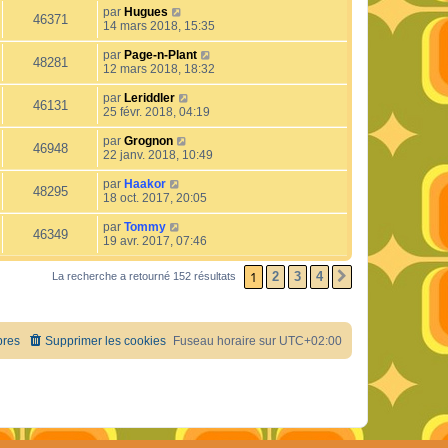
par
Hugues
46371
14 mars 2018, 15:35
par
Page-n-Plant
48281
12 mars 2018, 18:32
par
Leriddler
46131
25 févr. 2018, 04:19
par
Grognon
46948
22 janv. 2018, 10:49
par
Haakor
48295
18 oct. 2017, 20:05
par
Tommy
46349
19 avr. 2017, 07:46
1
2
3
4
La recherche a retourné 152 résultats
SUIVANT
res
Supprimer les cookies
Fuseau horaire sur
UTC+02:00