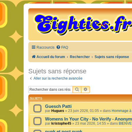
Raccourcis
FAQ
Accueil du forum
Rechercher
Sujets sans réponse
Sujets sans réponse
Aller sur la recherche avancée
RECHERCHER
RECHERCHE AVANCÉE
SUJETS
Guesch Patti
par
Hugues
»
23 juin 2026, 01:05
» dans
Hommage à c
Womens In Your City - No Verify - Anony
par
kristophe45
»
23 mai 2026, 14:55
» dans
BIENVE
punk et post punk