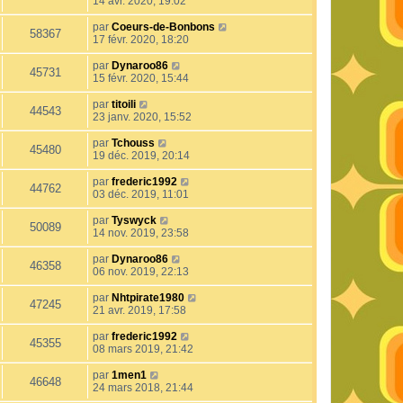
14 avr. 2020, 19:02
par
Coeurs-de-Bonbons
58367
17 févr. 2020, 18:20
par
Dynaroo86
45731
15 févr. 2020, 15:44
par
titoili
44543
23 janv. 2020, 15:52
par
Tchouss
45480
19 déc. 2019, 20:14
par
frederic1992
44762
03 déc. 2019, 11:01
par
Tyswyck
50089
14 nov. 2019, 23:58
par
Dynaroo86
46358
06 nov. 2019, 22:13
par
Nhtpirate1980
47245
21 avr. 2019, 17:58
par
frederic1992
45355
08 mars 2019, 21:42
par
1men1
46648
24 mars 2018, 21:44