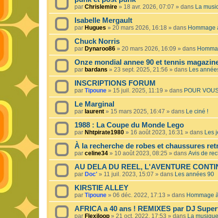
par
Chrislemire
»
18 avr. 2026, 07:07
» dans
La musiq
Isabelle Mergault
par
Hugues
»
20 mars 2026, 16:18
» dans
Hommage à 
Chuck Norris
par
Dynaroo86
»
20 mars 2026, 16:09
» dans
Hommage
Onze mondial annee 90 et tennis magazin
par
bardans
»
23 sept. 2025, 21:56
» dans
Les année
INSCRIPTIONS FORUM
par
Tipoune
»
15 juil. 2025, 11:19
» dans
POUR VOUS
Le Marginal
par
laurent
»
15 mars 2025, 16:47
» dans
Le ciné !
1988 : La Coupe du Monde Lego
par
Nhtpirate1980
»
16 août 2023, 16:31
» dans
Les j
À la recherche de robes et chaussures ret
par
celine34
»
10 août 2023, 08:25
» dans
Avis de re
AU DELA DU REEL, L'AVENTURE CONT
par
Doc'
»
11 juil. 2023, 15:07
» dans
Les années 90
KIRSTIE ALLEY
par
Tipoune
»
06 déc. 2022, 17:13
» dans
Hommage à 
AFRICA a 40 ans ! REMIXES par DJ Superf
par
Flexiloop
»
21 oct. 2022, 17:53
» dans
La musique