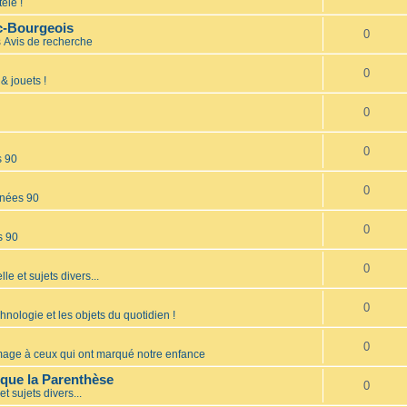
élé !
nc-Bourgeois
0
s
Avis de recherche
0
& jouets !
0
0
s 90
0
nées 90
0
s 90
0
lle et sujets divers...
0
hnologie et les objets du quotidien !
0
ge à ceux qui ont marqué notre enfance
èque la Parenthèse
0
et sujets divers...