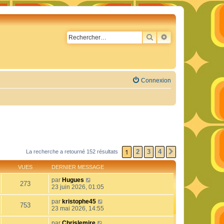
RECHERCHER
RECHERCHE AVA
Connexion
1
2
3
4
La recherche a retourné 152 résultats
SUIVANT
VUES
DERNIER MESSAGE
par
Hugues
273
23 juin 2026, 01:05
par
kristophe45
753
23 mai 2026, 14:55
par
Chrislemire