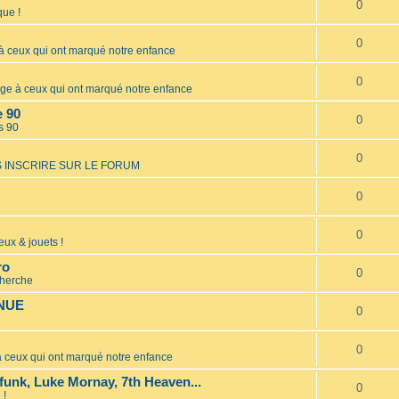
0
ue !
0
ceux qui ont marqué notre enfance
0
 à ceux qui ont marqué notre enfance
e 90
0
s 90
0
 INSCRIRE SUR LE FORUM
0
0
eux & jouets !
ro
0
cherche
INUE
0
0
ceux qui ont marqué notre enfance
unk, Luke Mornay, 7th Heaven...
0
 !