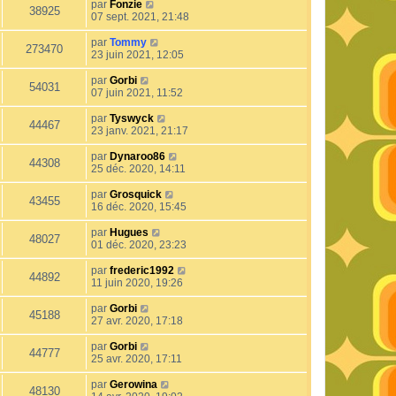
par
Fonzie
38925
07 sept. 2021, 21:48
par
Tommy
273470
23 juin 2021, 12:05
par
Gorbi
54031
07 juin 2021, 11:52
par
Tyswyck
44467
23 janv. 2021, 21:17
par
Dynaroo86
44308
25 déc. 2020, 14:11
par
Grosquick
43455
16 déc. 2020, 15:45
par
Hugues
48027
01 déc. 2020, 23:23
par
frederic1992
44892
11 juin 2020, 19:26
par
Gorbi
45188
27 avr. 2020, 17:18
par
Gorbi
44777
25 avr. 2020, 17:11
par
Gerowina
48130