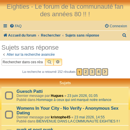
Eighties - Le forum de la communauté fan
des années 80 !! !
FAQ
Connexion
R
Accueil du forum
Rechercher
Sujets sans réponse
e
Sujets sans réponse
c
Aller sur la recherche avancée
h
RECHERCHER
RECHERCHE AVANCÉE
e
1
2
3
4
La recherche a retourné 152 résultats
SUIVANT
r
c
Sujets
h
Guesch Patti
e
Dernier message par
Hugues
«
23 juin 2026, 01:05
Publié dans
Hommage à ceux qui ont marqué notre enfance
r
Womens In Your City - No Verify - Anonymous Sex
Dating
Dernier message par
kristophe45
«
23 mai 2026, 14:55
Publié dans
BIENVENUE DANS LA COMMUNAUTE EIGHTIES !! !
punk et post punk