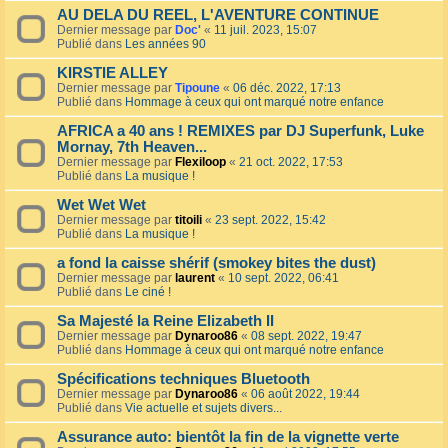
AU DELA DU REEL, L'AVENTURE CONTINUE
Dernier message par
Doc'
«
11 juil. 2023, 15:07
Publié dans
Les années 90
KIRSTIE ALLEY
Dernier message par
Tipoune
«
06 déc. 2022, 17:13
Publié dans
Hommage à ceux qui ont marqué notre enfance
AFRICA a 40 ans ! REMIXES par DJ Superfunk, Luke
Mornay, 7th Heaven...
Dernier message par
Flexiloop
«
21 oct. 2022, 17:53
Publié dans
La musique !
Wet Wet Wet
Dernier message par
titoili
«
23 sept. 2022, 15:42
Publié dans
La musique !
a fond la caisse shérif (smokey bites the dust)
Dernier message par
laurent
«
10 sept. 2022, 06:41
Publié dans
Le ciné !
Sa Majesté la Reine Elizabeth II
Dernier message par
Dynaroo86
«
08 sept. 2022, 19:47
Publié dans
Hommage à ceux qui ont marqué notre enfance
Spécifications techniques Bluetooth
Dernier message par
Dynaroo86
«
06 août 2022, 19:44
Publié dans
Vie actuelle et sujets divers...
Assurance auto: bientôt la fin de la vignette verte