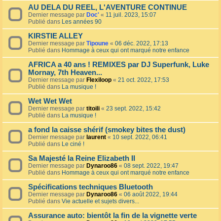
AU DELA DU REEL, L'AVENTURE CONTINUE
Dernier message par
Doc'
«
11 juil. 2023, 15:07
Publié dans
Les années 90
KIRSTIE ALLEY
Dernier message par
Tipoune
«
06 déc. 2022, 17:13
Publié dans
Hommage à ceux qui ont marqué notre enfance
AFRICA a 40 ans ! REMIXES par DJ Superfunk, Luke
Mornay, 7th Heaven...
Dernier message par
Flexiloop
«
21 oct. 2022, 17:53
Publié dans
La musique !
Wet Wet Wet
Dernier message par
titoili
«
23 sept. 2022, 15:42
Publié dans
La musique !
a fond la caisse shérif (smokey bites the dust)
Dernier message par
laurent
«
10 sept. 2022, 06:41
Publié dans
Le ciné !
Sa Majesté la Reine Elizabeth II
Dernier message par
Dynaroo86
«
08 sept. 2022, 19:47
Publié dans
Hommage à ceux qui ont marqué notre enfance
Spécifications techniques Bluetooth
Dernier message par
Dynaroo86
«
06 août 2022, 19:44
Publié dans
Vie actuelle et sujets divers...
Assurance auto: bientôt la fin de la vignette verte