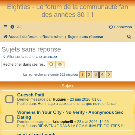
Eighties - Le forum de la communauté fan
des années 80 !! !
FAQ
Connexion
R
Accueil du forum
Rechercher
Sujets sans réponse
e
Sujets sans réponse
c
Aller sur la recherche avancée
h
RECHERCHER
RECHERCHE AVANCÉE
e
1
2
3
4
La recherche a retourné 152 résultats
SUIVANT
r
c
Sujets
h
Guesch Patti
e
Dernier message par
Hugues
«
23 juin 2026, 01:05
Publié dans
Hommage à ceux qui ont marqué notre enfance
r
Womens In Your City - No Verify - Anonymous Sex
Dating
Dernier message par
kristophe45
«
23 mai 2026, 14:55
Publié dans
BIENVENUE DANS LA COMMUNAUTE EIGHTIES !! !
punk et post punk