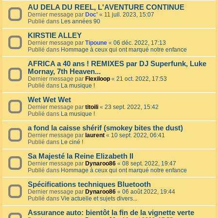
AU DELA DU REEL, L'AVENTURE CONTINUE
Dernier message par
Doc'
«
11 juil. 2023, 15:07
Publié dans
Les années 90
KIRSTIE ALLEY
Dernier message par
Tipoune
«
06 déc. 2022, 17:13
Publié dans
Hommage à ceux qui ont marqué notre enfance
AFRICA a 40 ans ! REMIXES par DJ Superfunk, Luke
Mornay, 7th Heaven...
Dernier message par
Flexiloop
«
21 oct. 2022, 17:53
Publié dans
La musique !
Wet Wet Wet
Dernier message par
titoili
«
23 sept. 2022, 15:42
Publié dans
La musique !
a fond la caisse shérif (smokey bites the dust)
Dernier message par
laurent
«
10 sept. 2022, 06:41
Publié dans
Le ciné !
Sa Majesté la Reine Elizabeth II
Dernier message par
Dynaroo86
«
08 sept. 2022, 19:47
Publié dans
Hommage à ceux qui ont marqué notre enfance
Spécifications techniques Bluetooth
Dernier message par
Dynaroo86
«
06 août 2022, 19:44
Publié dans
Vie actuelle et sujets divers...
Assurance auto: bientôt la fin de la vignette verte