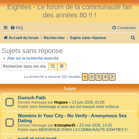
Eighties - Le forum de la communauté fan
des années 80 !! !
FAQ
Connexion
R
Accueil du forum
Rechercher
Sujets sans réponse
e
Sujets sans réponse
c
Aller sur la recherche avancée
h
RECHERCHER
RECHERCHE AVANCÉE
e
1
2
3
4
La recherche a retourné 152 résultats
SUIVANT
r
c
Sujets
h
Guesch Patti
e
Dernier message par
Hugues
«
23 juin 2026, 01:05
Publié dans
Hommage à ceux qui ont marqué notre enfance
r
Womens In Your City - No Verify - Anonymous Sex
Dating
Dernier message par
kristophe45
«
23 mai 2026, 14:55
Publié dans
BIENVENUE DANS LA COMMUNAUTE EIGHTIES !! !
punk et post punk