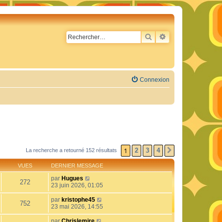
RECHERCHER
RECHERCHE AVA
Connexion
1
2
3
4
La recherche a retourné 152 résultats
SUIVANT
VUES
DERNIER MESSAGE
par
Hugues
272
23 juin 2026, 01:05
par
kristophe45
752
23 mai 2026, 14:55
par
Chrislemire