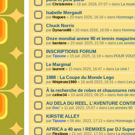
par
Chrislemire
»
18 avr. 2026, 07:07
» dans
La musiq
Isabelle Mergault
par
Hugues
»
20 mars 2026, 16:18
» dans
Hommage à 
Chuck Norris
par
Dynaroo86
»
20 mars 2026, 16:09
» dans
Hommage
Onze mondial annee 90 et tennis magazin
par
bardans
»
23 sept. 2025, 21:56
» dans
Les année
INSCRIPTIONS FORUM
par
Tipoune
»
15 juil. 2025, 11:19
» dans
POUR VOUS
Le Marginal
par
laurent
»
15 mars 2025, 16:47
» dans
Le ciné !
1988 : La Coupe du Monde Lego
par
Nhtpirate1980
»
16 août 2023, 16:31
» dans
Les j
À la recherche de robes et chaussures ret
par
celine34
»
10 août 2023, 08:25
» dans
Avis de re
AU DELA DU REEL, L'AVENTURE CONT
par
Doc'
»
11 juil. 2023, 15:07
» dans
Les années 90
KIRSTIE ALLEY
par
Tipoune
»
06 déc. 2022, 17:13
» dans
Hommage à 
AFRICA a 40 ans ! REMIXES par DJ Superf
par
Flexiloop
»
21 oct. 2022, 17:53
» dans
La musique