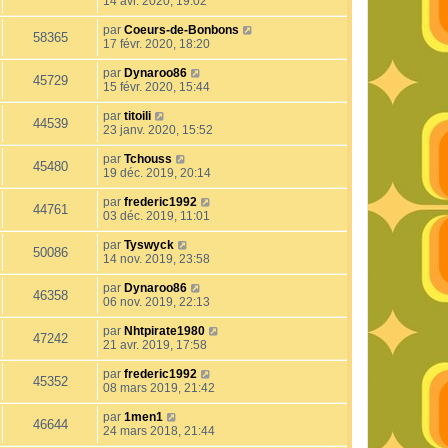
14 avr. 2020, 19:02
par
Coeurs-de-Bonbons
58365
17 févr. 2020, 18:20
par
Dynaroo86
45729
15 févr. 2020, 15:44
par
titoili
44539
23 janv. 2020, 15:52
par
Tchouss
45480
19 déc. 2019, 20:14
par
frederic1992
44761
03 déc. 2019, 11:01
par
Tyswyck
50086
14 nov. 2019, 23:58
par
Dynaroo86
46358
06 nov. 2019, 22:13
par
Nhtpirate1980
47242
21 avr. 2019, 17:58
par
frederic1992
45352
08 mars 2019, 21:42
par
1men1
46644
24 mars 2018, 21:44