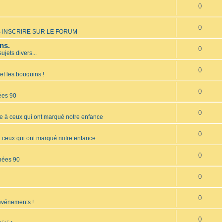
0
0
 INSCRIRE SUR LE FORUM
ns.
0
sujets divers...
0
et les bouquins !
0
ées 90
0
à ceux qui ont marqué notre enfance
0
ceux qui ont marqué notre enfance
0
nées 90
0
0
 événements !
0