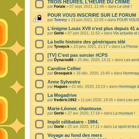
TROIS HEURES, L'HEURE DU CRIME
par
Fonzie
»
07 sept. 2021, 21:48
» dans
Le ciné !
POUR VOUS INSCRIRE SUR LE FORUM
par
Tommy
»
23 juin 2021, 12:05
» dans
POUR VOUS
L'énigme Louis XVII n'est plus depuis 41 a
par
Gorbi
»
07 juin 2021, 11:52
» dans
Vie actuelle et 
La belle histoire des génériques télé
par
Tyswyck
»
23 janv. 2021, 21:17
» dans
La Presse 
[TV] C'est pas sorcier #CPS
par
Dynaroo86
»
25 déc. 2020, 14:11
» dans
Les ann
Caroline Cellier
par
Grosquick
»
16 déc. 2020, 15:45
» dans
Hommage 
Anne Sylvestre
par
Hugues
»
01 déc. 2020, 23:23
» dans
Hommage à 
La Megadrive
par
frederic1992
»
11 juin 2020, 19:26
» dans
Les an
Marie-Léonor, chanteuse.
par
Gorbi
»
27 avr. 2020, 17:18
» dans
La musique !
Impôt célibataire - 1984.
par
Gorbi
»
25 avr. 2020, 17:11
» dans
Le sport et les
Voyage au fond des mers