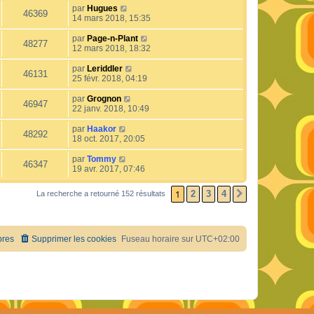
par
Hugues
46369
14 mars 2018, 15:35
par
Page-n-Plant
48277
12 mars 2018, 18:32
par
Leriddler
46131
25 févr. 2018, 04:19
par
Grognon
46947
22 janv. 2018, 10:49
par
Haakor
48292
18 oct. 2017, 20:05
par
Tommy
46347
19 avr. 2017, 07:46
1
2
3
4
La recherche a retourné 152 résultats
SUIVANT
res
Supprimer les cookies
Fuseau horaire sur
UTC+02:00