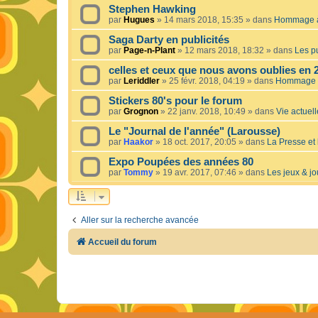
Stephen Hawking
par
Hugues
»
14 mars 2018, 15:35
» dans
Hommage à 
Saga Darty en publicités
par
Page-n-Plant
»
12 mars 2018, 18:32
» dans
Les pu
celles et ceux que nous avons oublies en 
par
Leriddler
»
25 févr. 2018, 04:19
» dans
Hommage à
Stickers 80's pour le forum
par
Grognon
»
22 janv. 2018, 10:49
» dans
Vie actuelle
Le "Journal de l'année" (Larousse)
par
Haakor
»
18 oct. 2017, 20:05
» dans
La Presse et 
Expo Poupées des années 80
par
Tommy
»
19 avr. 2017, 07:46
» dans
Les jeux & jo
Aller sur la recherche avancée
Accueil du forum