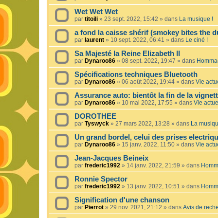
Wet Wet Wet
par
titoili
»
23 sept. 2022, 15:42
» dans
La musique !
a fond la caisse shérif (smokey bites the d
par
laurent
»
10 sept. 2022, 06:41
» dans
Le ciné !
Sa Majesté la Reine Elizabeth II
par
Dynaroo86
»
08 sept. 2022, 19:47
» dans
Hommage
Spécifications techniques Bluetooth
par
Dynaroo86
»
06 août 2022, 19:44
» dans
Vie actue
Assurance auto: bientôt la fin de la vignet
par
Dynaroo86
»
10 mai 2022, 17:55
» dans
Vie actuel
DOROTHEE
par
Tyswyck
»
27 mars 2022, 13:28
» dans
La musiqu
Un grand bordel, celui des prises electriq
par
Dynaroo86
»
15 janv. 2022, 11:50
» dans
Vie actue
Jean-Jacques Beineix
par
frederic1992
»
14 janv. 2022, 21:59
» dans
Homma
Ronnie Spector
par
frederic1992
»
13 janv. 2022, 10:51
» dans
Homma
Signification d'une chanson
par
Pierrot
»
29 nov. 2021, 21:12
» dans
Avis de rech