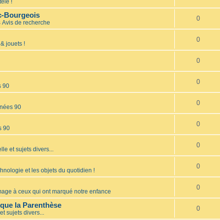
élé !
nc-Bourgeois
0
s
Avis de recherche
0
& jouets !
0
0
s 90
0
nées 90
0
s 90
0
lle et sujets divers...
0
hnologie et les objets du quotidien !
0
ge à ceux qui ont marqué notre enfance
èque la Parenthèse
0
et sujets divers...