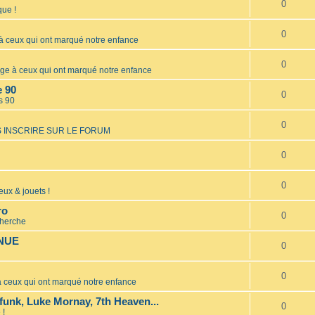
0
ue !
0
ceux qui ont marqué notre enfance
0
 à ceux qui ont marqué notre enfance
e 90
0
s 90
0
 INSCRIRE SUR LE FORUM
0
0
eux & jouets !
ro
0
cherche
INUE
0
0
ceux qui ont marqué notre enfance
unk, Luke Mornay, 7th Heaven...
0
 !