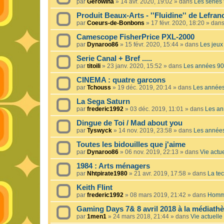
par
Gerowina
»
14 avr. 2020, 19:02
» dans
Les séries t
Produit Beaux-Arts - ''Fluidine'' de Lefra
par
Coeurs-de-Bonbons
»
17 févr. 2020, 18:20
» dan
Camescope FisherPrice PXL-2000
par
Dynaroo86
»
15 févr. 2020, 15:44
» dans
Les jeux 
Serie Canal + Bref .....
par
titoili
»
23 janv. 2020, 15:52
» dans
Les années 90
CINEMA : quatre garcons
par
Tchouss
»
19 déc. 2019, 20:14
» dans
Les année
La Sega Saturn
par
frederic1992
»
03 déc. 2019, 11:01
» dans
Les an
Dingue de Toi / Mad about you
par
Tyswyck
»
14 nov. 2019, 23:58
» dans
Les année
Toutes les bidouilles que j'aime
par
Dynaroo86
»
06 nov. 2019, 22:13
» dans
Vie actue
1984 : Arts ménagers
par
Nhtpirate1980
»
21 avr. 2019, 17:58
» dans
La tec
Keith Flint
par
frederic1992
»
08 mars 2019, 21:42
» dans
Homma
Gaming Days 7& 8 avril 2018 à la médiath
par
1men1
»
24 mars 2018, 21:44
» dans
Vie actuelle 