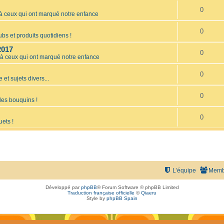
0
ceux qui ont marqué notre enfance
0
bs et produits quotidiens !
2017
0
 ceux qui ont marqué notre enfance
0
 et sujets divers...
0
les bouquins !
0
uets !
L’équipe
Memb
Développé par
phpBB
® Forum Software © phpBB Limited
Traduction française officielle
©
Qiaeru
Style by
phpBB Spain