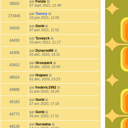
par
Fonzie
38925
07 sept. 2021, 21:48
par
Tommy
273445
23 juin 2021, 12:05
par
Gorbi
54028
07 juin 2021, 11:52
par
Tyswyck
44430
23 janv. 2021, 21:17
par
Dynaroo86
44306
25 déc. 2020, 14:11
par
Grosquick
43452
16 déc. 2020, 15:45
par
Hugues
48024
01 déc. 2020, 23:23
par
frederic1992
44889
11 juin 2020, 19:26
par
Gorbi
45183
27 avr. 2020, 17:18
par
Gorbi
44773
25 avr. 2020, 17:11
par
Gerowina
48129