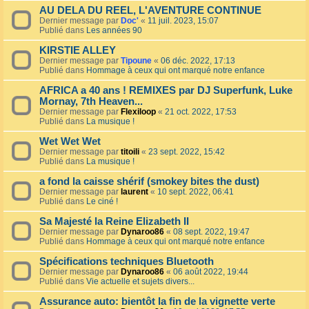
AU DELA DU REEL, L'AVENTURE CONTINUE
Dernier message par
Doc'
«
11 juil. 2023, 15:07
Publié dans
Les années 90
KIRSTIE ALLEY
Dernier message par
Tipoune
«
06 déc. 2022, 17:13
Publié dans
Hommage à ceux qui ont marqué notre enfance
AFRICA a 40 ans ! REMIXES par DJ Superfunk, Luke
Mornay, 7th Heaven...
Dernier message par
Flexiloop
«
21 oct. 2022, 17:53
Publié dans
La musique !
Wet Wet Wet
Dernier message par
titoili
«
23 sept. 2022, 15:42
Publié dans
La musique !
a fond la caisse shérif (smokey bites the dust)
Dernier message par
laurent
«
10 sept. 2022, 06:41
Publié dans
Le ciné !
Sa Majesté la Reine Elizabeth II
Dernier message par
Dynaroo86
«
08 sept. 2022, 19:47
Publié dans
Hommage à ceux qui ont marqué notre enfance
Spécifications techniques Bluetooth
Dernier message par
Dynaroo86
«
06 août 2022, 19:44
Publié dans
Vie actuelle et sujets divers...
Assurance auto: bientôt la fin de la vignette verte