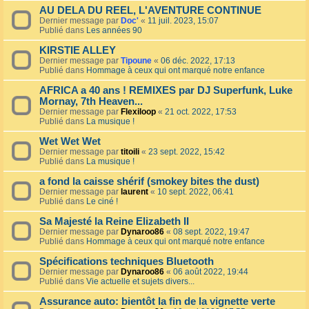
AU DELA DU REEL, L'AVENTURE CONTINUE
Dernier message par
Doc'
«
11 juil. 2023, 15:07
Publié dans
Les années 90
KIRSTIE ALLEY
Dernier message par
Tipoune
«
06 déc. 2022, 17:13
Publié dans
Hommage à ceux qui ont marqué notre enfance
AFRICA a 40 ans ! REMIXES par DJ Superfunk, Luke
Mornay, 7th Heaven...
Dernier message par
Flexiloop
«
21 oct. 2022, 17:53
Publié dans
La musique !
Wet Wet Wet
Dernier message par
titoili
«
23 sept. 2022, 15:42
Publié dans
La musique !
a fond la caisse shérif (smokey bites the dust)
Dernier message par
laurent
«
10 sept. 2022, 06:41
Publié dans
Le ciné !
Sa Majesté la Reine Elizabeth II
Dernier message par
Dynaroo86
«
08 sept. 2022, 19:47
Publié dans
Hommage à ceux qui ont marqué notre enfance
Spécifications techniques Bluetooth
Dernier message par
Dynaroo86
«
06 août 2022, 19:44
Publié dans
Vie actuelle et sujets divers...
Assurance auto: bientôt la fin de la vignette verte