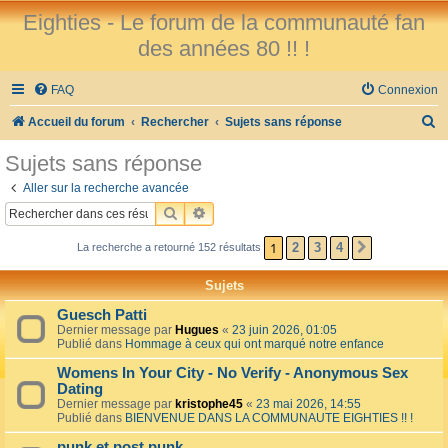
Eighties - Le forum de la communauté fan
des années 80 !! !
FAQ
Connexion
R
Accueil du forum
Rechercher
Sujets sans réponse
e
Sujets sans réponse
c
Aller sur la recherche avancée
h
RECHERCHER
RECHERCHE AVANCÉE
e
1
2
3
4
La recherche a retourné 152 résultats
SUIVANT
r
c
Sujets
h
Guesch Patti
e
Dernier message par
Hugues
«
23 juin 2026, 01:05
Publié dans
Hommage à ceux qui ont marqué notre enfance
r
Womens In Your City - No Verify - Anonymous Sex
Dating
Dernier message par
kristophe45
«
23 mai 2026, 14:55
Publié dans
BIENVENUE DANS LA COMMUNAUTE EIGHTIES !! !
punk et post punk