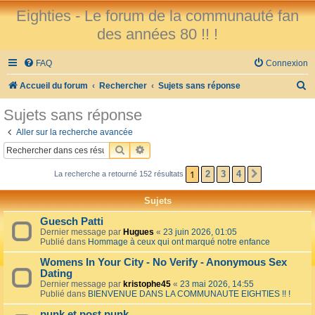
Eighties - Le forum de la communauté fan
des années 80 !! !
FAQ
Connexion
R
Accueil du forum
Rechercher
Sujets sans réponse
e
Sujets sans réponse
c
Aller sur la recherche avancée
h
RECHERCHER
RECHERCHE AVANCÉE
e
1
2
3
4
La recherche a retourné 152 résultats
SUIVANT
r
c
Sujets
h
Guesch Patti
e
Dernier message par
Hugues
«
23 juin 2026, 01:05
Publié dans
Hommage à ceux qui ont marqué notre enfance
r
Womens In Your City - No Verify - Anonymous Sex
Dating
Dernier message par
kristophe45
«
23 mai 2026, 14:55
Publié dans
BIENVENUE DANS LA COMMUNAUTE EIGHTIES !! !
punk et post punk