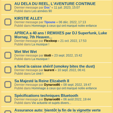
AU DELA DU REEL, L'AVENTURE CONTINUE
Dernier message par
Doc'
«
11 juil. 2023, 15:07
Publié dans
Les années 90
KIRSTIE ALLEY
Dernier message par
Tipoune
«
06 déc. 2022, 17:13
Publié dans
Hommage à ceux qui ont marqué notre enfance
AFRICA a 40 ans ! REMIXES par DJ Superfunk, Luke
Mornay, 7th Heaven...
Dernier message par
Flexiloop
«
21 oct. 2022, 17:53
Publié dans
La musique !
Wet Wet Wet
Dernier message par
titoili
«
23 sept. 2022, 15:42
Publié dans
La musique !
a fond la caisse shérif (smokey bites the dust)
Dernier message par
laurent
«
10 sept. 2022, 06:41
Publié dans
Le ciné !
Sa Majesté la Reine Elizabeth II
Dernier message par
Dynaroo86
«
08 sept. 2022, 19:47
Publié dans
Hommage à ceux qui ont marqué notre enfance
Spécifications techniques Bluetooth
Dernier message par
Dynaroo86
«
06 août 2022, 19:44
Publié dans
Vie actuelle et sujets divers...
Assurance auto: bientôt la fin de la vignette verte