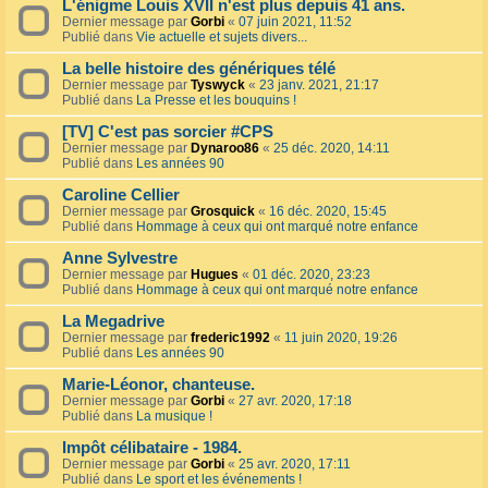
L'énigme Louis XVII n'est plus depuis 41 ans.
Dernier message par
Gorbi
«
07 juin 2021, 11:52
Publié dans
Vie actuelle et sujets divers...
La belle histoire des génériques télé
Dernier message par
Tyswyck
«
23 janv. 2021, 21:17
Publié dans
La Presse et les bouquins !
[TV] C'est pas sorcier #CPS
Dernier message par
Dynaroo86
«
25 déc. 2020, 14:11
Publié dans
Les années 90
Caroline Cellier
Dernier message par
Grosquick
«
16 déc. 2020, 15:45
Publié dans
Hommage à ceux qui ont marqué notre enfance
Anne Sylvestre
Dernier message par
Hugues
«
01 déc. 2020, 23:23
Publié dans
Hommage à ceux qui ont marqué notre enfance
La Megadrive
Dernier message par
frederic1992
«
11 juin 2020, 19:26
Publié dans
Les années 90
Marie-Léonor, chanteuse.
Dernier message par
Gorbi
«
27 avr. 2020, 17:18
Publié dans
La musique !
Impôt célibataire - 1984.
Dernier message par
Gorbi
«
25 avr. 2020, 17:11
Publié dans
Le sport et les événements !