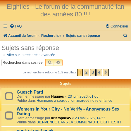
Eighties - Le forum de la communauté fan
des années 80 !! !
FAQ
Connexion
R
Accueil du forum
Rechercher
Sujets sans réponse
e
Sujets sans réponse
c
Aller sur la recherche avancée
h
RECHERCHER
RECHERCHE AVANCÉE
e
1
2
3
4
La recherche a retourné 152 résultats
SUIVANT
r
c
Sujets
h
Guesch Patti
e
Dernier message par
Hugues
«
23 juin 2026, 01:05
Publié dans
Hommage à ceux qui ont marqué notre enfance
r
Womens In Your City - No Verify - Anonymous Sex
Dating
Dernier message par
kristophe45
«
23 mai 2026, 14:55
Publié dans
BIENVENUE DANS LA COMMUNAUTE EIGHTIES !! !
punk et post punk