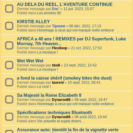
AU DELA DU REEL, L'AVENTURE CONTINUE
Dernier message par
Doc'
«
11 juil. 2023, 15:07
Publié dans
Les années 90
KIRSTIE ALLEY
Dernier message par
Tipoune
«
06 déc. 2022, 17:13
Publié dans
Hommage à ceux qui ont marqué notre enfance
AFRICA a 40 ans ! REMIXES par DJ Superfunk, Luke
Mornay, 7th Heaven...
Dernier message par
Flexiloop
«
21 oct. 2022, 17:53
Publié dans
La musique !
Wet Wet Wet
Dernier message par
titoili
«
23 sept. 2022, 15:42
Publié dans
La musique !
a fond la caisse shérif (smokey bites the dust)
Dernier message par
laurent
«
10 sept. 2022, 06:41
Publié dans
Le ciné !
Sa Majesté la Reine Elizabeth II
Dernier message par
Dynaroo86
«
08 sept. 2022, 19:47
Publié dans
Hommage à ceux qui ont marqué notre enfance
Spécifications techniques Bluetooth
Dernier message par
Dynaroo86
«
06 août 2022, 19:44
Publié dans
Vie actuelle et sujets divers...
Assurance auto: bientôt la fin de la vignette verte