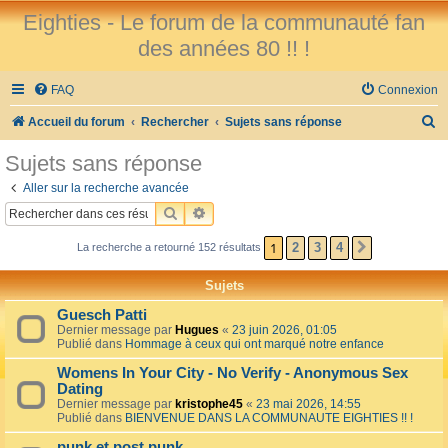
Eighties - Le forum de la communauté fan
des années 80 !! !
FAQ
Connexion
R
Accueil du forum
Rechercher
Sujets sans réponse
e
Sujets sans réponse
c
Aller sur la recherche avancée
h
RECHERCHER
RECHERCHE AVANCÉE
e
1
2
3
4
La recherche a retourné 152 résultats
SUIVANT
r
c
Sujets
h
Guesch Patti
e
Dernier message par
Hugues
«
23 juin 2026, 01:05
Publié dans
Hommage à ceux qui ont marqué notre enfance
r
Womens In Your City - No Verify - Anonymous Sex
Dating
Dernier message par
kristophe45
«
23 mai 2026, 14:55
Publié dans
BIENVENUE DANS LA COMMUNAUTE EIGHTIES !! !
punk et post punk