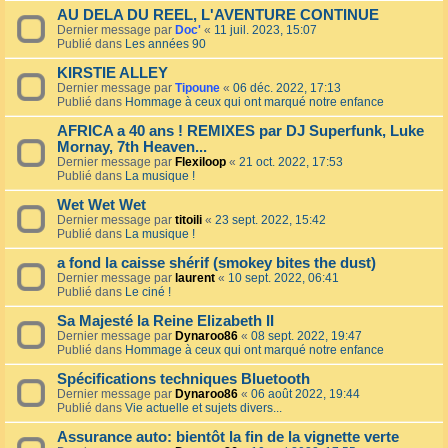
AU DELA DU REEL, L'AVENTURE CONTINUE
Dernier message par
Doc'
«
11 juil. 2023, 15:07
Publié dans
Les années 90
KIRSTIE ALLEY
Dernier message par
Tipoune
«
06 déc. 2022, 17:13
Publié dans
Hommage à ceux qui ont marqué notre enfance
AFRICA a 40 ans ! REMIXES par DJ Superfunk, Luke
Mornay, 7th Heaven...
Dernier message par
Flexiloop
«
21 oct. 2022, 17:53
Publié dans
La musique !
Wet Wet Wet
Dernier message par
titoili
«
23 sept. 2022, 15:42
Publié dans
La musique !
a fond la caisse shérif (smokey bites the dust)
Dernier message par
laurent
«
10 sept. 2022, 06:41
Publié dans
Le ciné !
Sa Majesté la Reine Elizabeth II
Dernier message par
Dynaroo86
«
08 sept. 2022, 19:47
Publié dans
Hommage à ceux qui ont marqué notre enfance
Spécifications techniques Bluetooth
Dernier message par
Dynaroo86
«
06 août 2022, 19:44
Publié dans
Vie actuelle et sujets divers...
Assurance auto: bientôt la fin de la vignette verte