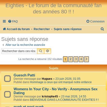
Eighties - Le forum de la communauté fan
des années 80 !! !
FAQ
Connexion
R
Accueil du forum
Rechercher
Sujets sans réponse
e
Sujets sans réponse
c
Aller sur la recherche avancée
h
RECHERCHER
RECHERCHE AVANCÉE
e
1
2
3
4
La recherche a retourné 152 résultats
SUIVANT
r
c
Sujets
h
Guesch Patti
e
Dernier message par
Hugues
«
23 juin 2026, 01:05
Publié dans
Hommage à ceux qui ont marqué notre enfance
r
Womens In Your City - No Verify - Anonymous Sex
Dating
Dernier message par
kristophe45
«
23 mai 2026, 14:55
Publié dans
BIENVENUE DANS LA COMMUNAUTE EIGHTIES !! !
punk et post punk