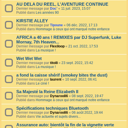
AU DELA DU REEL, L'AVENTURE CONTINUE
Dernier message par
Doc'
«
11 juil. 2023, 15:07
Publié dans
Les années 90
KIRSTIE ALLEY
Dernier message par
Tipoune
«
06 déc. 2022, 17:13
Publié dans
Hommage à ceux qui ont marqué notre enfance
AFRICA a 40 ans ! REMIXES par DJ Superfunk, Luke
Mornay, 7th Heaven...
Dernier message par
Flexiloop
«
21 oct. 2022, 17:53
Publié dans
La musique !
Wet Wet Wet
Dernier message par
titoili
«
23 sept. 2022, 15:42
Publié dans
La musique !
a fond la caisse shérif (smokey bites the dust)
Dernier message par
laurent
«
10 sept. 2022, 06:41
Publié dans
Le ciné !
Sa Majesté la Reine Elizabeth II
Dernier message par
Dynaroo86
«
08 sept. 2022, 19:47
Publié dans
Hommage à ceux qui ont marqué notre enfance
Spécifications techniques Bluetooth
Dernier message par
Dynaroo86
«
06 août 2022, 19:44
Publié dans
Vie actuelle et sujets divers...
Assurance auto: bientôt la fin de la vignette verte