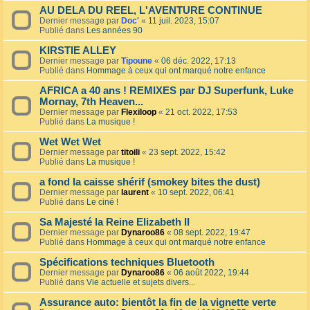
AU DELA DU REEL, L'AVENTURE CONTINUE
Dernier message par
Doc'
«
11 juil. 2023, 15:07
Publié dans
Les années 90
KIRSTIE ALLEY
Dernier message par
Tipoune
«
06 déc. 2022, 17:13
Publié dans
Hommage à ceux qui ont marqué notre enfance
AFRICA a 40 ans ! REMIXES par DJ Superfunk, Luke
Mornay, 7th Heaven...
Dernier message par
Flexiloop
«
21 oct. 2022, 17:53
Publié dans
La musique !
Wet Wet Wet
Dernier message par
titoili
«
23 sept. 2022, 15:42
Publié dans
La musique !
a fond la caisse shérif (smokey bites the dust)
Dernier message par
laurent
«
10 sept. 2022, 06:41
Publié dans
Le ciné !
Sa Majesté la Reine Elizabeth II
Dernier message par
Dynaroo86
«
08 sept. 2022, 19:47
Publié dans
Hommage à ceux qui ont marqué notre enfance
Spécifications techniques Bluetooth
Dernier message par
Dynaroo86
«
06 août 2022, 19:44
Publié dans
Vie actuelle et sujets divers...
Assurance auto: bientôt la fin de la vignette verte