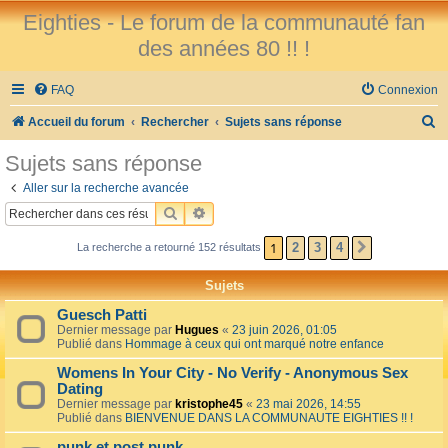
Eighties - Le forum de la communauté fan
des années 80 !! !
FAQ
Connexion
R
Accueil du forum
Rechercher
Sujets sans réponse
e
Sujets sans réponse
c
Aller sur la recherche avancée
h
RECHERCHER
RECHERCHE AVANCÉE
e
1
2
3
4
La recherche a retourné 152 résultats
SUIVANT
r
c
Sujets
h
Guesch Patti
e
Dernier message par
Hugues
«
23 juin 2026, 01:05
Publié dans
Hommage à ceux qui ont marqué notre enfance
r
Womens In Your City - No Verify - Anonymous Sex
Dating
Dernier message par
kristophe45
«
23 mai 2026, 14:55
Publié dans
BIENVENUE DANS LA COMMUNAUTE EIGHTIES !! !
punk et post punk