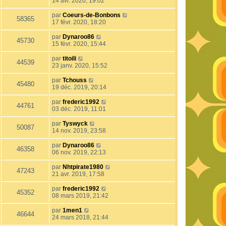
14 avr. 2020, 19:02
par
Coeurs-de-Bonbons
58365
17 févr. 2020, 18:20
par
Dynaroo86
45730
15 févr. 2020, 15:44
par
titoili
44539
23 janv. 2020, 15:52
par
Tchouss
45480
19 déc. 2019, 20:14
par
frederic1992
44761
03 déc. 2019, 11:01
par
Tyswyck
50087
14 nov. 2019, 23:58
par
Dynaroo86
46358
06 nov. 2019, 22:13
par
Nhtpirate1980
47243
21 avr. 2019, 17:58
par
frederic1992
45352
08 mars 2019, 21:42
par
1men1
46644
24 mars 2018, 21:44