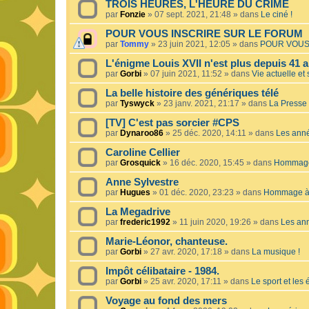
TROIS HEURES, L'HEURE DU CRIME
par
Fonzie
»
07 sept. 2021, 21:48
» dans
Le ciné !
POUR VOUS INSCRIRE SUR LE FORUM
par
Tommy
»
23 juin 2021, 12:05
» dans
POUR VOUS
L'énigme Louis XVII n'est plus depuis 41 a
par
Gorbi
»
07 juin 2021, 11:52
» dans
Vie actuelle et 
La belle histoire des génériques télé
par
Tyswyck
»
23 janv. 2021, 21:17
» dans
La Presse 
[TV] C'est pas sorcier #CPS
par
Dynaroo86
»
25 déc. 2020, 14:11
» dans
Les ann
Caroline Cellier
par
Grosquick
»
16 déc. 2020, 15:45
» dans
Hommage 
Anne Sylvestre
par
Hugues
»
01 déc. 2020, 23:23
» dans
Hommage à 
La Megadrive
par
frederic1992
»
11 juin 2020, 19:26
» dans
Les an
Marie-Léonor, chanteuse.
par
Gorbi
»
27 avr. 2020, 17:18
» dans
La musique !
Impôt célibataire - 1984.
par
Gorbi
»
25 avr. 2020, 17:11
» dans
Le sport et les
Voyage au fond des mers