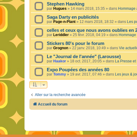
Stephen Hawking
par
Hugues
»
14 mars 2018, 15:35
» dans
Hommage à 
Saga Darty en publicités
par
Page-n-Plant
»
12 mars 2018, 18:32
» dans
Les pu
celles et ceux que nous avons oublies en 
par
Leriddler
»
25 févr. 2018, 04:19
» dans
Hommage à
Stickers 80's pour le forum
par
Grognon
»
22 janv. 2018, 10:49
» dans
Vie actuelle
Le "Journal de l'année" (Larousse)
par
Haakor
»
18 oct. 2017, 20:05
» dans
La Presse et 
Expo Poupées des années 80
par
Tommy
»
19 avr. 2017, 07:46
» dans
Les jeux & jo
Aller sur la recherche avancée
Accueil du forum