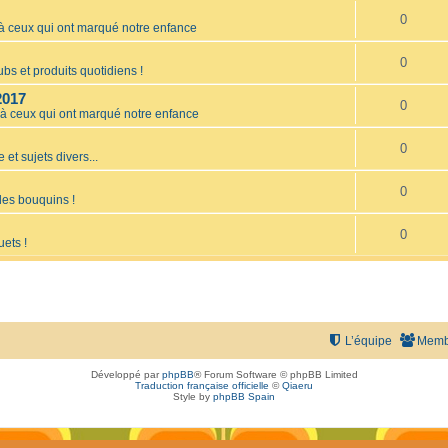
0
ceux qui ont marqué notre enfance
0
bs et produits quotidiens !
2017
0
 ceux qui ont marqué notre enfance
0
 et sujets divers...
0
les bouquins !
0
uets !
L’équipe
Memb
Développé par
phpBB
® Forum Software © phpBB Limited
Traduction française officielle
©
Qiaeru
Style by
phpBB Spain