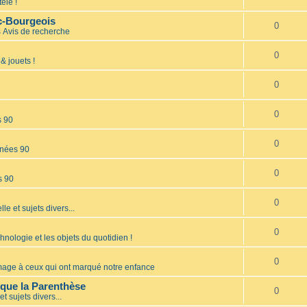
élé !
nc-Bourgeois
0
s
Avis de recherche
0
& jouets !
0
0
s 90
0
nées 90
0
s 90
0
lle et sujets divers...
0
hnologie et les objets du quotidien !
0
ge à ceux qui ont marqué notre enfance
èque la Parenthèse
0
et sujets divers...