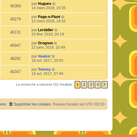
par
Hugues
46369
14 mars 2018, 15:35
par
Page-n-Plant
48279
12 mars 2018, 18:32
par
Leriddler
46131
25 févr. 2018, 04:19
par
Grognon
46947
22 janv. 2018, 10:49
par
Haakor
48292
18 oct. 2017, 20:05
par
Tommy
46347
19 avr. 2017, 07:46
1
2
3
4
La recherche a retourné 152 résultats
SUIVANT
res
Supprimer les cookies
Fuseau horaire sur
UTC+02:00