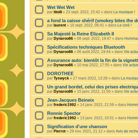
Wet Wet Wet
par
titoili
»
23 sept. 2022, 15:42
» dans
La musique !
a fond la caisse shérif (smokey bites the d
par
laurent
»
10 sept. 2022, 06:41
» dans
Le ciné !
Sa Majesté la Reine Elizabeth II
par
Dynaroo86
»
08 sept. 2022, 19:47
» dans
Hommage
Spécifications techniques Bluetooth
par
Dynaroo86
»
06 août 2022, 19:44
» dans
Vie actue
Assurance auto: bientôt la fin de la vignet
par
Dynaroo86
»
10 mai 2022, 17:55
» dans
Vie actuel
DOROTHEE
par
Tyswyck
»
27 mars 2022, 13:28
» dans
La musiqu
Un grand bordel, celui des prises electriq
par
Dynaroo86
»
15 janv. 2022, 11:50
» dans
Vie actue
Jean-Jacques Beineix
par
frederic1992
»
14 janv. 2022, 21:59
» dans
Homma
Ronnie Spector
par
frederic1992
»
13 janv. 2022, 10:51
» dans
Homma
Signification d'une chanson
par
Pierrot
»
29 nov. 2021, 21:12
» dans
Avis de rech