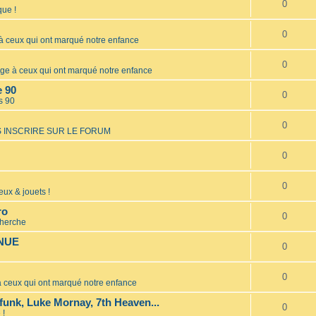
0
ue !
0
ceux qui ont marqué notre enfance
0
 à ceux qui ont marqué notre enfance
e 90
0
s 90
0
 INSCRIRE SUR LE FORUM
0
0
eux & jouets !
ro
0
cherche
INUE
0
0
ceux qui ont marqué notre enfance
unk, Luke Mornay, 7th Heaven...
0
 !