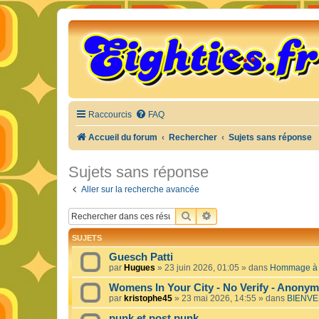
Raccourcis
FAQ
Accueil du forum
Rechercher
Sujets sans réponse
Sujets sans réponse
Aller sur la recherche avancée
RECHERCHER
RECHERCHE AVANCÉE
SUJETS
Guesch Patti
par
Hugues
»
23 juin 2026, 01:05
» dans
Hommage à c
Womens In Your City - No Verify - Anony
par
kristophe45
»
23 mai 2026, 14:55
» dans
BIENVE
punk et post punk