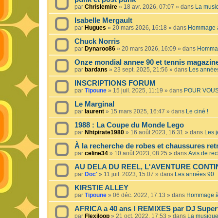
par
Chrislemire
»
18 avr. 2026, 07:07
» dans
La musiq
Isabelle Mergault
par
Hugues
»
20 mars 2026, 16:18
» dans
Hommage à 
Chuck Norris
par
Dynaroo86
»
20 mars 2026, 16:09
» dans
Hommage
Onze mondial annee 90 et tennis magazin
par
bardans
»
23 sept. 2025, 21:56
» dans
Les année
INSCRIPTIONS FORUM
par
Tipoune
»
15 juil. 2025, 11:19
» dans
POUR VOUS
Le Marginal
par
laurent
»
15 mars 2025, 16:47
» dans
Le ciné !
1988 : La Coupe du Monde Lego
par
Nhtpirate1980
»
16 août 2023, 16:31
» dans
Les j
À la recherche de robes et chaussures ret
par
celine34
»
10 août 2023, 08:25
» dans
Avis de re
AU DELA DU REEL, L'AVENTURE CONT
par
Doc'
»
11 juil. 2023, 15:07
» dans
Les années 90
KIRSTIE ALLEY
par
Tipoune
»
06 déc. 2022, 17:13
» dans
Hommage à 
AFRICA a 40 ans ! REMIXES par DJ Superf
par
Flexiloop
»
21 oct. 2022, 17:53
» dans
La musique