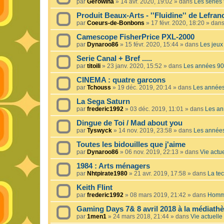
par
Gerowina
»
14 avr. 2020, 19:02
» dans
Les séries t
Produit Beaux-Arts - ''Fluidine'' de Lefra
par
Coeurs-de-Bonbons
»
17 févr. 2020, 18:20
» dan
Camescope FisherPrice PXL-2000
par
Dynaroo86
»
15 févr. 2020, 15:44
» dans
Les jeux 
Serie Canal + Bref .....
par
titoili
»
23 janv. 2020, 15:52
» dans
Les années 90
CINEMA : quatre garcons
par
Tchouss
»
19 déc. 2019, 20:14
» dans
Les année
La Sega Saturn
par
frederic1992
»
03 déc. 2019, 11:01
» dans
Les an
Dingue de Toi / Mad about you
par
Tyswyck
»
14 nov. 2019, 23:58
» dans
Les année
Toutes les bidouilles que j'aime
par
Dynaroo86
»
06 nov. 2019, 22:13
» dans
Vie actue
1984 : Arts ménagers
par
Nhtpirate1980
»
21 avr. 2019, 17:58
» dans
La tec
Keith Flint
par
frederic1992
»
08 mars 2019, 21:42
» dans
Homma
Gaming Days 7& 8 avril 2018 à la médiath
par
1men1
»
24 mars 2018, 21:44
» dans
Vie actuelle 