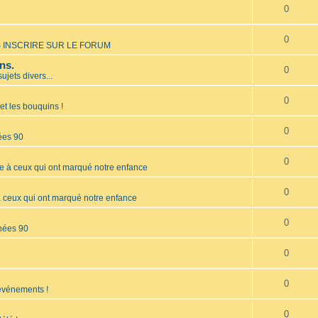
0
0
 INSCRIRE SUR LE FORUM
ns.
0
sujets divers...
0
et les bouquins !
0
ées 90
0
à ceux qui ont marqué notre enfance
0
ceux qui ont marqué notre enfance
0
nées 90
0
0
 événements !
0