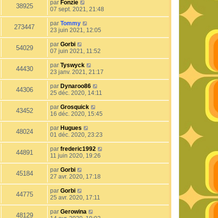
par
Fonzie
38925
07 sept. 2021, 21:48
par
Tommy
273447
23 juin 2021, 12:05
par
Gorbi
54029
07 juin 2021, 11:52
par
Tyswyck
44430
23 janv. 2021, 21:17
par
Dynaroo86
44306
25 déc. 2020, 14:11
par
Grosquick
43452
16 déc. 2020, 15:45
par
Hugues
48024
01 déc. 2020, 23:23
par
frederic1992
44891
11 juin 2020, 19:26
par
Gorbi
45184
27 avr. 2020, 17:18
par
Gorbi
44775
25 avr. 2020, 17:11
par
Gerowina
48129