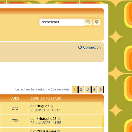
RECHERCHER
RECHERCHE AVA
Connexion
1
2
3
4
La recherche a retourné 152 résultats
SUIVANT
VUES
DERNIER MESSAGE
par
Hugues
272
23 juin 2026, 01:05
par
kristophe45
752
23 mai 2026, 14:55
par
Chrislemire