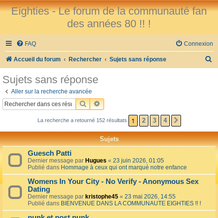
Eighties - Le forum de la communauté fan
des années 80 !! !
FAQ
Connexion
R
Accueil du forum
Rechercher
Sujets sans réponse
e
Sujets sans réponse
c
Aller sur la recherche avancée
h
RECHERCHER
RECHERCHE AVANCÉE
e
1
2
3
4
La recherche a retourné 152 résultats
SUIVANT
r
c
Sujets
h
Guesch Patti
e
Dernier message par
Hugues
«
23 juin 2026, 01:05
Publié dans
Hommage à ceux qui ont marqué notre enfance
r
Womens In Your City - No Verify - Anonymous Sex
Dating
Dernier message par
kristophe45
«
23 mai 2026, 14:55
Publié dans
BIENVENUE DANS LA COMMUNAUTE EIGHTIES !! !
punk et post punk