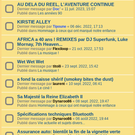
AU DELA DU REEL, L'AVENTURE CONTINUE
Dernier message par
Doc'
«
11 juil. 2023, 15:07
Publié dans
Les années 90
KIRSTIE ALLEY
Dernier message par
Tipoune
«
06 déc. 2022, 17:13
Publié dans
Hommage à ceux qui ont marqué notre enfance
AFRICA a 40 ans ! REMIXES par DJ Superfunk, Luke
Mornay, 7th Heaven...
Dernier message par
Flexiloop
«
21 oct. 2022, 17:53
Publié dans
La musique !
Wet Wet Wet
Dernier message par
titoili
«
23 sept. 2022, 15:42
Publié dans
La musique !
a fond la caisse shérif (smokey bites the dust)
Dernier message par
laurent
«
10 sept. 2022, 06:41
Publié dans
Le ciné !
Sa Majesté la Reine Elizabeth II
Dernier message par
Dynaroo86
«
08 sept. 2022, 19:47
Publié dans
Hommage à ceux qui ont marqué notre enfance
Spécifications techniques Bluetooth
Dernier message par
Dynaroo86
«
06 août 2022, 19:44
Publié dans
Vie actuelle et sujets divers...
Assurance auto: bientôt la fin de la vignette verte