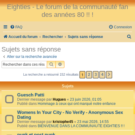
Eighties - Le forum de la communauté fan
des années 80 !! !
FAQ
Connexion
R
Accueil du forum
Rechercher
Sujets sans réponse
e
Sujets sans réponse
c
Aller sur la recherche avancée
h
RECHERCHER
RECHERCHE AVANCÉE
e
1
2
3
4
La recherche a retourné 152 résultats
SUIVANT
r
c
Sujets
h
Guesch Patti
e
Dernier message par
Hugues
«
23 juin 2026, 01:05
Publié dans
Hommage à ceux qui ont marqué notre enfance
r
Womens In Your City - No Verify - Anonymous Sex
Dating
Dernier message par
kristophe45
«
23 mai 2026, 14:55
Publié dans
BIENVENUE DANS LA COMMUNAUTE EIGHTIES !! !
punk et post punk