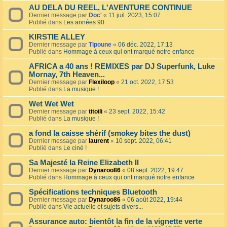
AU DELA DU REEL, L'AVENTURE CONTINUE
Dernier message par
Doc'
«
11 juil. 2023, 15:07
Publié dans
Les années 90
KIRSTIE ALLEY
Dernier message par
Tipoune
«
06 déc. 2022, 17:13
Publié dans
Hommage à ceux qui ont marqué notre enfance
AFRICA a 40 ans ! REMIXES par DJ Superfunk, Luke
Mornay, 7th Heaven...
Dernier message par
Flexiloop
«
21 oct. 2022, 17:53
Publié dans
La musique !
Wet Wet Wet
Dernier message par
titoili
«
23 sept. 2022, 15:42
Publié dans
La musique !
a fond la caisse shérif (smokey bites the dust)
Dernier message par
laurent
«
10 sept. 2022, 06:41
Publié dans
Le ciné !
Sa Majesté la Reine Elizabeth II
Dernier message par
Dynaroo86
«
08 sept. 2022, 19:47
Publié dans
Hommage à ceux qui ont marqué notre enfance
Spécifications techniques Bluetooth
Dernier message par
Dynaroo86
«
06 août 2022, 19:44
Publié dans
Vie actuelle et sujets divers...
Assurance auto: bientôt la fin de la vignette verte