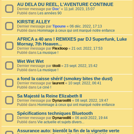
AU DELA DU REEL, L'AVENTURE CONTINUE
Dernier message par
Doc'
«
11 juil. 2023, 15:07
Publié dans
Les années 90
KIRSTIE ALLEY
Dernier message par
Tipoune
«
06 déc. 2022, 17:13
Publié dans
Hommage à ceux qui ont marqué notre enfance
AFRICA a 40 ans ! REMIXES par DJ Superfunk, Luke
Mornay, 7th Heaven...
Dernier message par
Flexiloop
«
21 oct. 2022, 17:53
Publié dans
La musique !
Wet Wet Wet
Dernier message par
titoili
«
23 sept. 2022, 15:42
Publié dans
La musique !
a fond la caisse shérif (smokey bites the dust)
Dernier message par
laurent
«
10 sept. 2022, 06:41
Publié dans
Le ciné !
Sa Majesté la Reine Elizabeth II
Dernier message par
Dynaroo86
«
08 sept. 2022, 19:47
Publié dans
Hommage à ceux qui ont marqué notre enfance
Spécifications techniques Bluetooth
Dernier message par
Dynaroo86
«
06 août 2022, 19:44
Publié dans
Vie actuelle et sujets divers...
Assurance auto: bientôt la fin de la vignette verte