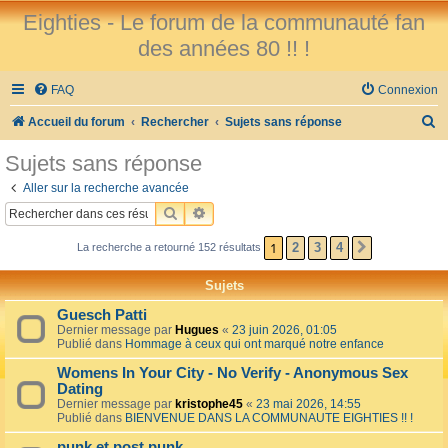
Eighties - Le forum de la communauté fan
des années 80 !! !
FAQ
Connexion
R
Accueil du forum
Rechercher
Sujets sans réponse
e
Sujets sans réponse
c
Aller sur la recherche avancée
h
RECHERCHER
RECHERCHE AVANCÉE
e
1
2
3
4
La recherche a retourné 152 résultats
SUIVANT
r
c
Sujets
h
Guesch Patti
e
Dernier message par
Hugues
«
23 juin 2026, 01:05
Publié dans
Hommage à ceux qui ont marqué notre enfance
r
Womens In Your City - No Verify - Anonymous Sex
Dating
Dernier message par
kristophe45
«
23 mai 2026, 14:55
Publié dans
BIENVENUE DANS LA COMMUNAUTE EIGHTIES !! !
punk et post punk