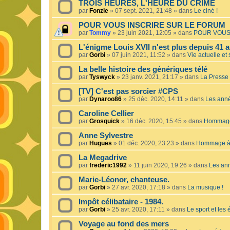
TROIS HEURES, L'HEURE DU CRIME
par
Fonzie
»
07 sept. 2021, 21:48
» dans
Le ciné !
POUR VOUS INSCRIRE SUR LE FORUM
par
Tommy
»
23 juin 2021, 12:05
» dans
POUR VOUS
L'énigme Louis XVII n'est plus depuis 41 a
par
Gorbi
»
07 juin 2021, 11:52
» dans
Vie actuelle et 
La belle histoire des génériques télé
par
Tyswyck
»
23 janv. 2021, 21:17
» dans
La Presse 
[TV] C'est pas sorcier #CPS
par
Dynaroo86
»
25 déc. 2020, 14:11
» dans
Les ann
Caroline Cellier
par
Grosquick
»
16 déc. 2020, 15:45
» dans
Hommage 
Anne Sylvestre
par
Hugues
»
01 déc. 2020, 23:23
» dans
Hommage à 
La Megadrive
par
frederic1992
»
11 juin 2020, 19:26
» dans
Les an
Marie-Léonor, chanteuse.
par
Gorbi
»
27 avr. 2020, 17:18
» dans
La musique !
Impôt célibataire - 1984.
par
Gorbi
»
25 avr. 2020, 17:11
» dans
Le sport et les
Voyage au fond des mers