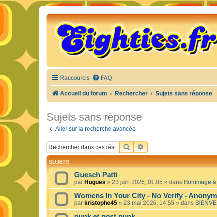
Raccourcis
FAQ
Accueil du forum
Rechercher
Sujets sans réponse
Sujets sans réponse
Aller sur la recherche avancée
RECHERCHER
RECHERCHE AVANCÉE
SUJETS
Guesch Patti
par
Hugues
»
23 juin 2026, 01:05
» dans
Hommage à c
Womens In Your City - No Verify - Anony
par
kristophe45
»
23 mai 2026, 14:55
» dans
BIENVE
punk et post punk