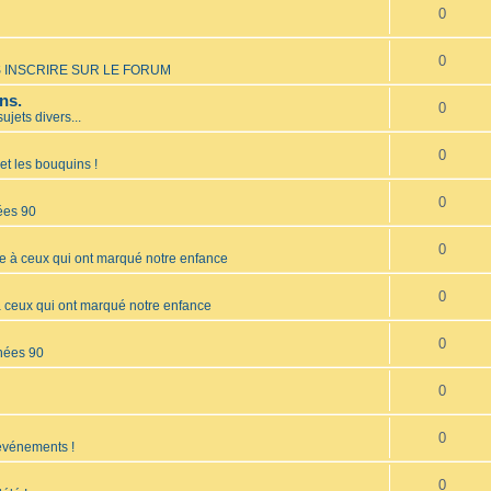
0
0
 INSCRIRE SUR LE FORUM
ns.
0
sujets divers...
0
et les bouquins !
0
ées 90
0
à ceux qui ont marqué notre enfance
0
ceux qui ont marqué notre enfance
0
nées 90
0
0
 événements !
0