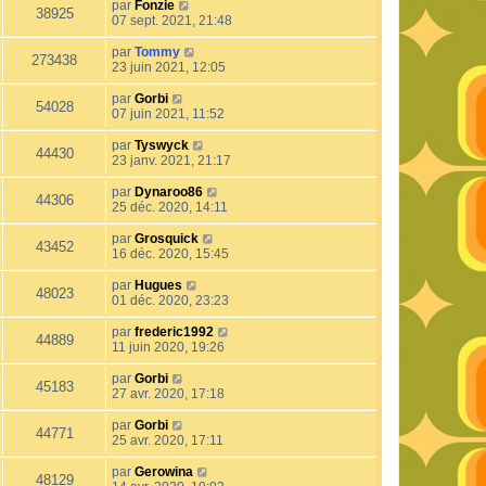
par
Fonzie
38925
07 sept. 2021, 21:48
par
Tommy
273438
23 juin 2021, 12:05
par
Gorbi
54028
07 juin 2021, 11:52
par
Tyswyck
44430
23 janv. 2021, 21:17
par
Dynaroo86
44306
25 déc. 2020, 14:11
par
Grosquick
43452
16 déc. 2020, 15:45
par
Hugues
48023
01 déc. 2020, 23:23
par
frederic1992
44889
11 juin 2020, 19:26
par
Gorbi
45183
27 avr. 2020, 17:18
par
Gorbi
44771
25 avr. 2020, 17:11
par
Gerowina
48129