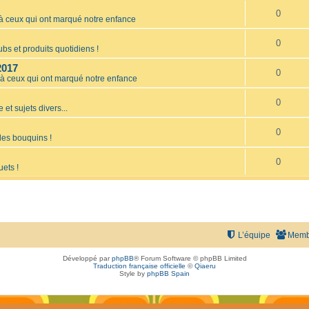
0
ceux qui ont marqué notre enfance
0
bs et produits quotidiens !
2017
0
 ceux qui ont marqué notre enfance
0
 et sujets divers...
0
les bouquins !
0
uets !
L’équipe
Memb
Développé par
phpBB
® Forum Software © phpBB Limited
Traduction française officielle
©
Qiaeru
Style by
phpBB Spain