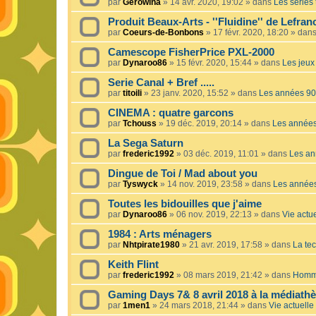
par
Gerowina
»
14 avr. 2020, 19:02
» dans
Les séries t
Produit Beaux-Arts - ''Fluidine'' de Lefra
par
Coeurs-de-Bonbons
»
17 févr. 2020, 18:20
» dan
Camescope FisherPrice PXL-2000
par
Dynaroo86
»
15 févr. 2020, 15:44
» dans
Les jeux 
Serie Canal + Bref .....
par
titoili
»
23 janv. 2020, 15:52
» dans
Les années 90
CINEMA : quatre garcons
par
Tchouss
»
19 déc. 2019, 20:14
» dans
Les année
La Sega Saturn
par
frederic1992
»
03 déc. 2019, 11:01
» dans
Les an
Dingue de Toi / Mad about you
par
Tyswyck
»
14 nov. 2019, 23:58
» dans
Les année
Toutes les bidouilles que j'aime
par
Dynaroo86
»
06 nov. 2019, 22:13
» dans
Vie actue
1984 : Arts ménagers
par
Nhtpirate1980
»
21 avr. 2019, 17:58
» dans
La tec
Keith Flint
par
frederic1992
»
08 mars 2019, 21:42
» dans
Homma
Gaming Days 7& 8 avril 2018 à la médiath
par
1men1
»
24 mars 2018, 21:44
» dans
Vie actuelle 