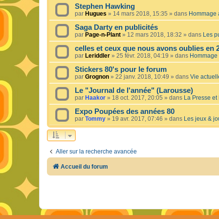
Stephen Hawking
par
Hugues
»
14 mars 2018, 15:35
» dans
Hommage à 
Saga Darty en publicités
par
Page-n-Plant
»
12 mars 2018, 18:32
» dans
Les pu
celles et ceux que nous avons oublies en 
par
Leriddler
»
25 févr. 2018, 04:19
» dans
Hommage à
Stickers 80's pour le forum
par
Grognon
»
22 janv. 2018, 10:49
» dans
Vie actuelle
Le "Journal de l'année" (Larousse)
par
Haakor
»
18 oct. 2017, 20:05
» dans
La Presse et 
Expo Poupées des années 80
par
Tommy
»
19 avr. 2017, 07:46
» dans
Les jeux & jo
Aller sur la recherche avancée
Accueil du forum