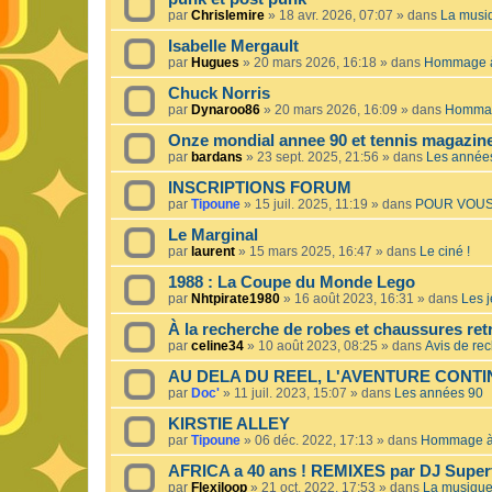
par
Chrislemire
»
18 avr. 2026, 07:07
» dans
La musiq
Isabelle Mergault
par
Hugues
»
20 mars 2026, 16:18
» dans
Hommage à 
Chuck Norris
par
Dynaroo86
»
20 mars 2026, 16:09
» dans
Hommage
Onze mondial annee 90 et tennis magazin
par
bardans
»
23 sept. 2025, 21:56
» dans
Les année
INSCRIPTIONS FORUM
par
Tipoune
»
15 juil. 2025, 11:19
» dans
POUR VOUS
Le Marginal
par
laurent
»
15 mars 2025, 16:47
» dans
Le ciné !
1988 : La Coupe du Monde Lego
par
Nhtpirate1980
»
16 août 2023, 16:31
» dans
Les j
À la recherche de robes et chaussures ret
par
celine34
»
10 août 2023, 08:25
» dans
Avis de re
AU DELA DU REEL, L'AVENTURE CONT
par
Doc'
»
11 juil. 2023, 15:07
» dans
Les années 90
KIRSTIE ALLEY
par
Tipoune
»
06 déc. 2022, 17:13
» dans
Hommage à 
AFRICA a 40 ans ! REMIXES par DJ Superf
par
Flexiloop
»
21 oct. 2022, 17:53
» dans
La musique