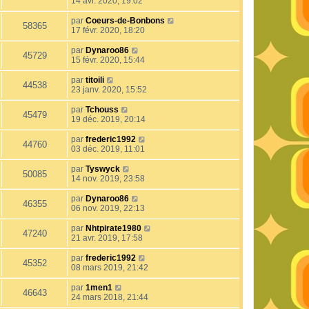
14 avr. 2020, 19:02
par
Coeurs-de-Bonbons
58365
17 févr. 2020, 18:20
par
Dynaroo86
45729
15 févr. 2020, 15:44
par
titoili
44538
23 janv. 2020, 15:52
par
Tchouss
45479
19 déc. 2019, 20:14
par
frederic1992
44760
03 déc. 2019, 11:01
par
Tyswyck
50085
14 nov. 2019, 23:58
par
Dynaroo86
46355
06 nov. 2019, 22:13
par
Nhtpirate1980
47240
21 avr. 2019, 17:58
par
frederic1992
45352
08 mars 2019, 21:42
par
1men1
46643
24 mars 2018, 21:44