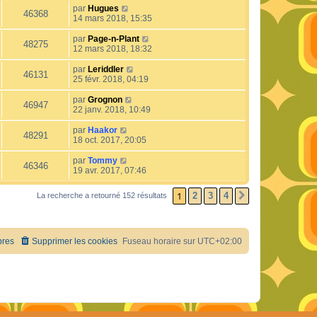
par
Hugues
46368
14 mars 2018, 15:35
par
Page-n-Plant
48275
12 mars 2018, 18:32
par
Leriddler
46131
25 févr. 2018, 04:19
par
Grognon
46947
22 janv. 2018, 10:49
par
Haakor
48291
18 oct. 2017, 20:05
par
Tommy
46346
19 avr. 2017, 07:46
1
2
3
4
La recherche a retourné 152 résultats
SUIVANT
res
Supprimer les cookies
Fuseau horaire sur
UTC+02:00