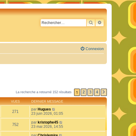
RECHERCHER
RECHERCHE AVA
Connexion
1
2
3
4
La recherche a retourné 152 résultats
SUIVANT
VUES
DERNIER MESSAGE
par
Hugues
271
23 juin 2026, 01:05
par
kristophe45
752
23 mai 2026, 14:55
par
Chrislemire