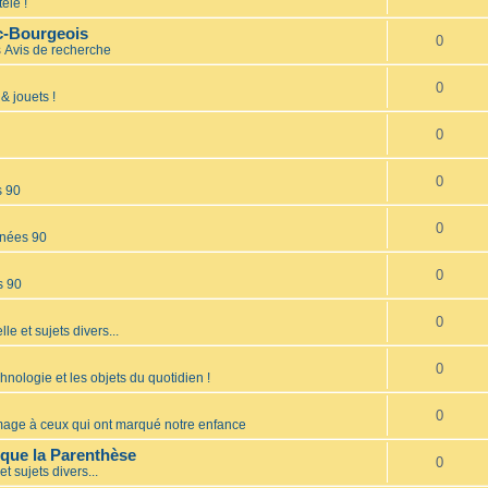
élé !
nc-Bourgeois
0
s
Avis de recherche
0
& jouets !
0
0
s 90
0
nées 90
0
s 90
0
lle et sujets divers...
0
hnologie et les objets du quotidien !
0
ge à ceux qui ont marqué notre enfance
èque la Parenthèse
0
et sujets divers...