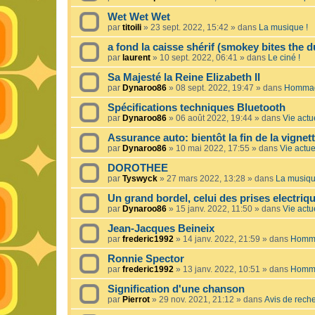
Wet Wet Wet
par
titoili
»
23 sept. 2022, 15:42
» dans
La musique !
a fond la caisse shérif (smokey bites the d
par
laurent
»
10 sept. 2022, 06:41
» dans
Le ciné !
Sa Majesté la Reine Elizabeth II
par
Dynaroo86
»
08 sept. 2022, 19:47
» dans
Hommage
Spécifications techniques Bluetooth
par
Dynaroo86
»
06 août 2022, 19:44
» dans
Vie actue
Assurance auto: bientôt la fin de la vignet
par
Dynaroo86
»
10 mai 2022, 17:55
» dans
Vie actuel
DOROTHEE
par
Tyswyck
»
27 mars 2022, 13:28
» dans
La musiqu
Un grand bordel, celui des prises electriq
par
Dynaroo86
»
15 janv. 2022, 11:50
» dans
Vie actue
Jean-Jacques Beineix
par
frederic1992
»
14 janv. 2022, 21:59
» dans
Homma
Ronnie Spector
par
frederic1992
»
13 janv. 2022, 10:51
» dans
Homma
Signification d'une chanson
par
Pierrot
»
29 nov. 2021, 21:12
» dans
Avis de rech