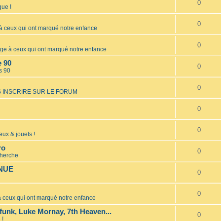
0
ue !
0
ceux qui ont marqué notre enfance
0
 à ceux qui ont marqué notre enfance
e 90
0
s 90
0
 INSCRIRE SUR LE FORUM
0
0
eux & jouets !
ro
0
cherche
INUE
0
0
ceux qui ont marqué notre enfance
unk, Luke Mornay, 7th Heaven...
0
 !