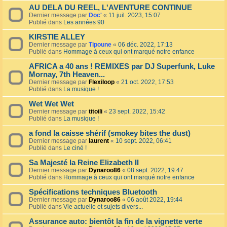
AU DELA DU REEL, L'AVENTURE CONTINUE
Dernier message par
Doc'
«
11 juil. 2023, 15:07
Publié dans
Les années 90
KIRSTIE ALLEY
Dernier message par
Tipoune
«
06 déc. 2022, 17:13
Publié dans
Hommage à ceux qui ont marqué notre enfance
AFRICA a 40 ans ! REMIXES par DJ Superfunk, Luke
Mornay, 7th Heaven...
Dernier message par
Flexiloop
«
21 oct. 2022, 17:53
Publié dans
La musique !
Wet Wet Wet
Dernier message par
titoili
«
23 sept. 2022, 15:42
Publié dans
La musique !
a fond la caisse shérif (smokey bites the dust)
Dernier message par
laurent
«
10 sept. 2022, 06:41
Publié dans
Le ciné !
Sa Majesté la Reine Elizabeth II
Dernier message par
Dynaroo86
«
08 sept. 2022, 19:47
Publié dans
Hommage à ceux qui ont marqué notre enfance
Spécifications techniques Bluetooth
Dernier message par
Dynaroo86
«
06 août 2022, 19:44
Publié dans
Vie actuelle et sujets divers...
Assurance auto: bientôt la fin de la vignette verte