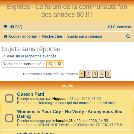
Eighties - Le forum de la communauté fan
des années 80 !! !
FAQ
Connexion
R
Accueil du forum
Rechercher
Sujets sans réponse
e
Sujets sans réponse
c
Aller sur la recherche avancée
h
RECHERCHER
RECHERCHE AVANCÉE
e
1
2
3
4
La recherche a retourné 152 résultats
SUIVANT
r
c
Sujets
h
Guesch Patti
e
Dernier message par
Hugues
«
23 juin 2026, 01:05
Publié dans
Hommage à ceux qui ont marqué notre enfance
r
Womens In Your City - No Verify - Anonymous Sex
Dating
Dernier message par
kristophe45
«
23 mai 2026, 14:55
Publié dans
BIENVENUE DANS LA COMMUNAUTE EIGHTIES !! !
punk et post punk