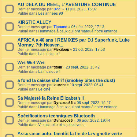
AU DELA DU REEL, L'AVENTURE CONTINUE
Dernier message par
Doc'
«
11 juil. 2023, 15:07
Publié dans
Les années 90
KIRSTIE ALLEY
Dernier message par
Tipoune
«
06 déc. 2022, 17:13
Publié dans
Hommage à ceux qui ont marqué notre enfance
AFRICA a 40 ans ! REMIXES par DJ Superfunk, Luke
Mornay, 7th Heaven...
Dernier message par
Flexiloop
«
21 oct. 2022, 17:53
Publié dans
La musique !
Wet Wet Wet
Dernier message par
titoili
«
23 sept. 2022, 15:42
Publié dans
La musique !
a fond la caisse shérif (smokey bites the dust)
Dernier message par
laurent
«
10 sept. 2022, 06:41
Publié dans
Le ciné !
Sa Majesté la Reine Elizabeth II
Dernier message par
Dynaroo86
«
08 sept. 2022, 19:47
Publié dans
Hommage à ceux qui ont marqué notre enfance
Spécifications techniques Bluetooth
Dernier message par
Dynaroo86
«
06 août 2022, 19:44
Publié dans
Vie actuelle et sujets divers...
Assurance auto: bientôt la fin de la vignette verte