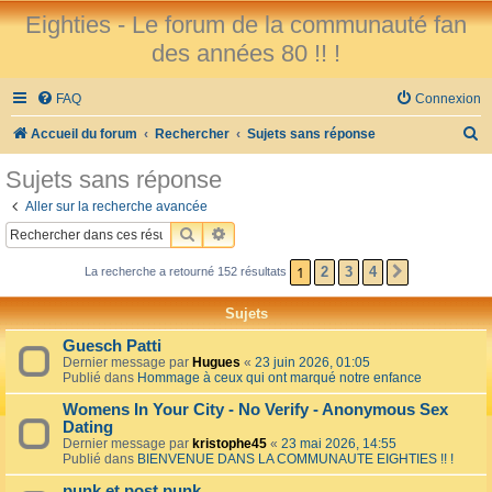
Eighties - Le forum de la communauté fan
des années 80 !! !
FAQ
Connexion
R
Accueil du forum
Rechercher
Sujets sans réponse
e
Sujets sans réponse
c
Aller sur la recherche avancée
h
RECHERCHER
RECHERCHE AVANCÉE
e
1
2
3
4
La recherche a retourné 152 résultats
SUIVANT
r
c
Sujets
h
Guesch Patti
e
Dernier message par
Hugues
«
23 juin 2026, 01:05
Publié dans
Hommage à ceux qui ont marqué notre enfance
r
Womens In Your City - No Verify - Anonymous Sex
Dating
Dernier message par
kristophe45
«
23 mai 2026, 14:55
Publié dans
BIENVENUE DANS LA COMMUNAUTE EIGHTIES !! !
punk et post punk